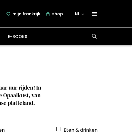
mijn frankrijk
shop
NL
over frankrijk.nl
E-BOOKS
nieuwsbrief
samenwerking
contact
r uur rijden! In
e Opaalkust, van
nse platteland.
en
Eten & drinken