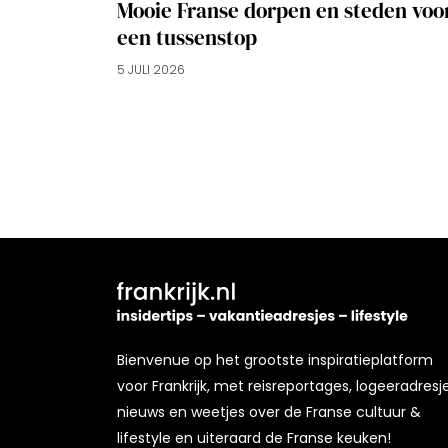
Mooie Franse dorpen en steden voo
een tussenstop
5 JULI 2026
Bienvenue op het grootste inspiratieplatform
voor Frankrijk, met reisreportages, logeeradresje
nieuws en weetjes over de Franse cultuur &
lifestyle en uiteraard de Franse keuken!