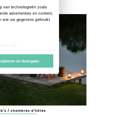
een tussenstop waard!)
p van technologieën zoals
JULI 2026
erde advertenties en content,
en wie uw gegevens gebruikt
g kan zijn
erprinting)
t
detailgedeelte
in. U kunt uw
cepteren en doorgaan
van
analytische en
ies van derde partijen om
n af te stemmen. Je kunt je
 met het gebruik van alle
b's / chambres d'hôtes