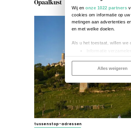
Opaalkust
Wij en
onze 1022 partners
v
cookies om informatie op uw 
metingen aan advertenties en
en met welke doelen.
Als u het toestaat, willen we
Informatie verzamelen
Uw apparaat identific
Lees meer over hoe uw perso
Alles weigeren
toestemming op elk moment wi
Kijk vooral rond en laat je i
functionele cookies
om je ee
gepersonaliseerde advertenti
voorkeuren beheren via ‘Zelf 
cookies zoals omschreven i
tussenstop-adressen