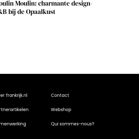
oulin Moulin: charmante design-
&B bij de Opaalkust
r frankrijk.nl
Contact
rtnerartikelen
Webshop
menwerking
Qui sommes-nous?