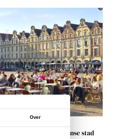
Over
isinspiratie
ras, heerlijke Noord-Franse stad