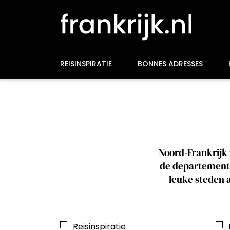
Overslaan
en
naar
de
inhoud
gaan
REISINSPIRATIE
BONNES ADRESSES
Noord-Frankrijk
de departemente
leuke steden a
Reisinspiratie