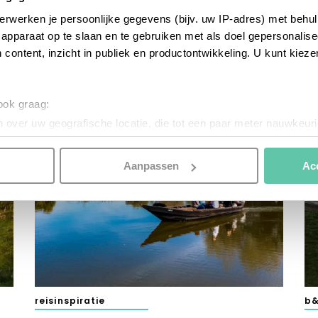
Lens
(
erwerken je persoonlijke gegevens (bijv. uw IP-adres) met behul
15 
apparaat op te slaan en te gebruiken met als doel gepersonalise
 content, inzicht in publiek en productontwikkeling. U kunt kiez
 ook graag:
 over uw geografische locatie, die tot een paar meter nauwkeuri
eren door het actief te scannen op specifieke eigenschappen (fing
onlijke gegevens worden verwerkt en stel uw voorkeuren in he
Aanpassen
Ac
jzigen of intrekken in de Cookieverklaring.
nspireren. Voordat je dat doet, informeren we je over het gebruik 
n optimale gebruikerservaring te bieden. Ook plaatsen wij cook
es te tonen en/of de inhoud van de advertenties op je voorkeure
instellen’. Klik je op ‘Accepteren en doorgaan’ dan ga je akkoord
n onze
Cookieverklaring
. Merci!
reisinspiratie
b&