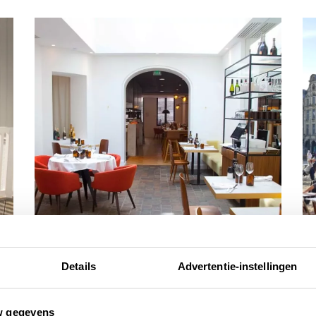
Details
Advertentie-instellingen
bonnes adresses
re
10 leuke B&B’s en hotels bij Arras en
Ar
w gegevens