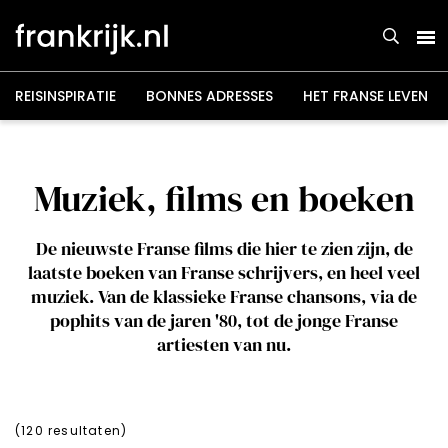
Overslaan
en
naar
de
inhoud
gaan
REISINSPIRATIE
BONNES ADRESSES
HET FRANSE LEVEN
Muziek, films en boeken
De nieuwste Franse films die hier te zien zijn, de
laatste boeken van Franse schrijvers, en heel veel
muziek. Van de klassieke Franse chansons, via de
pophits van de jaren '80, tot de jonge Franse
artiesten van nu.
(
120
resultaten)