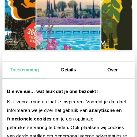
muziek, films en boeken
9 nieuwe boeken die in Frankrijk spelen
Toestemming
Details
Over
20 JULI 2026
Bienvenue… wat leuk dat je ons bezoekt!
Kijk vooral rond en laat je inspireren. Voordat je dat doet,
informeren we je over het gebruik van
analytische en
functionele cookies
om je een optimale
gebruikerservaring te bieden. Ook plaatsen wij cookies
van derde partijen om gepersonaliseerde advertenties te