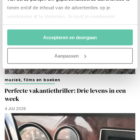
tonen en/of de inhoud van de advertenties op je
voorkeuren af te stemmen. Je kunt je voorkeuren
beheren via ‘Zelf instellen’. Klik je op ‘Accepteren en
doorgaan’ dan ga je akkoord met het gebruik van alle
Accepteren en doorgaan
cookies zoals omschreven in onze
Cookieverklaring
.
Merci!
Aanpassen
muziek, films en boeken
Perfecte vakantiethriller: Drie levens in een
week
4 JULI 2026