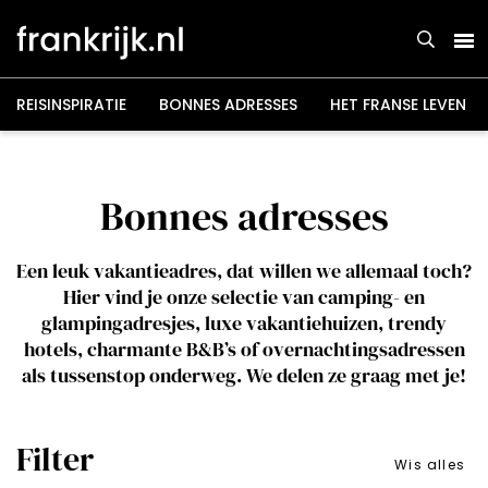
Overslaan
en
naar
de
inhoud
gaan
REISINSPIRATIE
BONNES ADRESSES
HET FRANSE LEVEN
Bonnes adresses
Een leuk vakantieadres, dat willen we allemaal toch?
Hier vind je onze selectie van camping- en
glampingadresjes, luxe vakantiehuizen, trendy
hotels, charmante B&B’s of overnachtingsadressen
als tussenstop onderweg. We delen ze graag met je!
Filter
Wis alles