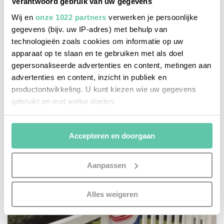
Verantwoord gebruik van uw gegevens
Wij en
onze 1022 partners
verwerken je persoonlijke
gegevens (bijv. uw IP-adres) met behulp van
technologieën zoals cookies om informatie op uw
apparaat op te slaan en te gebruiken met als doel
zien & doen
gepersonaliseerde advertenties en content, metingen aan
Parrot World: Zuid-Amerikaans vogel- en
advertenties en content, inzicht in publiek en
dierenpark vlak bij Disneyland Parijs
productontwikkeling. U kunt kiezen wie uw gegevens
gebruikt en met welke doelen.
Als u het toestaat, willen we ook graag:
Accepteren en doorgaan
Informatie verzamelen over uw geografische
locatie, die tot een paar meter nauwkeurig kan zijn
Uw apparaat identificeren door het actief te
Aanpassen
scannen op specifieke eigenschappen (fingerprinting)
Lees meer over hoe uw persoonlijke gegevens worden
Alles weigeren
verwerkt en stel uw voorkeuren in het
detailgedeelte
in.
U kunt uw toestemming op elk moment wijzigen of