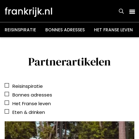
Overslaan
en
naar
de
inhoud
gaan
REISINSPIRATIE
BONNES ADRESSES
HET FRANSE LEVEN
Partnerartikelen
Reisinspiratie
Bonnes adresses
Het Franse leven
Eten & drinken