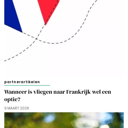
voorkeuren af te stemmen. Je kunt je voorkeuren
beheren via ‘Zelf instellen’. Klik je op ‘Accepteren en
doorgaan’ dan ga je akkoord met het gebruik van alle
cookies zoals omschreven in onze
Cookieverklaring
.
Merci!
partnerartikelen
Wanneer is vliegen naar Frankrijk wel een
optie?
9 MAART 2026