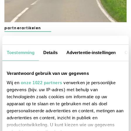
partnerartikelen
Naar het zuiden via de Route Nationale: door
mooi Frankrijk in lage versnelling
Toestemming
Details
Advertentie-instellingen
Ov
31 MAART 2026
Verantwoord gebruik van uw gegevens
Wij en
onze 1022 partners
verwerken je persoonlijke
gegevens (bijv. uw IP-adres) met behulp van
technologieën zoals cookies om informatie op uw
apparaat op te slaan en te gebruiken met als doel
gepersonaliseerde advertenties en content, metingen aan
advertenties en content, inzicht in publiek en
productontwikkeling. U kunt kiezen wie uw gegevens