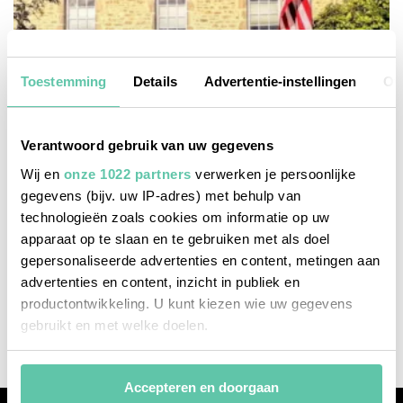
Toestemming
Details
Advertentie-instellingen
Ov
Verantwoord gebruik van uw gegevens
Wij en
onze 1022 partners
verwerken je persoonlijke
gegevens (bijv. uw IP-adres) met behulp van
technologieën zoals cookies om informatie op uw
apparaat op te slaan en te gebruiken met als doel
b&b's / chambres d'hôtes
gepersonaliseerde advertenties en content, metingen aan
advertenties en content, inzicht in publiek en
Charmante B&B bij de D-Day stranden in
productontwikkeling. U kunt kiezen wie uw gegevens
Normandië
gebruikt en met welke doelen.
Als u het toestaat, willen we ook graag:
Accepteren en doorgaan
Informatie verzamelen over uw geografische