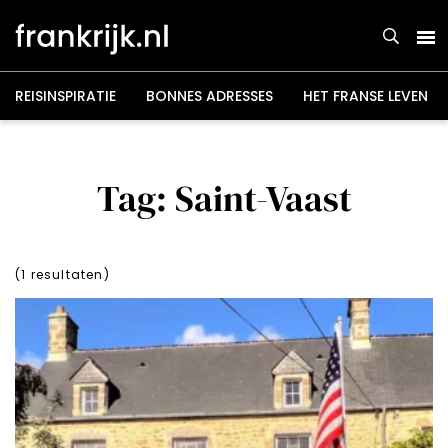
Overslaan
en
naar
de
inhoud
gaan
REISINSPIRATIE
BONNES ADRESSES
HET FRANSE LEVEN
Tag: Saint-Vaast
(
1
resultaten)