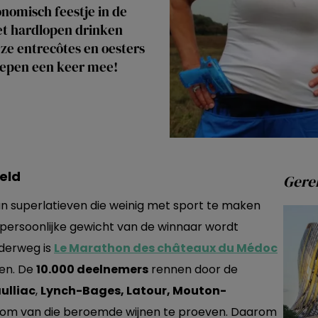
onomisch feestje in de
et hardlopen drinken
ze entrecôtes en oesters
iepen een keer mee!
eld
Gerel
n superlatieven die weinig met sport te maken
 persoonlijke gewicht van de winnaar wordt
nderweg is
Le Marathon des châteaux du Médoc
den. De
10.000 deelnemers
rennen door de
ulliac
,
Lynch-Bages, Latour, Mouton-
 om van die beroemde wijnen te proeven. Daarom