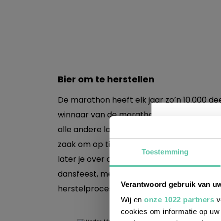
Bier om te herstellen
De marathon heeft elk jaar zo’n 10.000 de
winnaar van de marathon gaat zoals gezeg
alle andere lopers is er een T-shirt, krista
zaak om op tijd binnen te komen, want de e
Toestemming
later je over de streep komt, hoe minder d
dansfeest, met uiteraard weer veel wijn. “E
Wil j
Verantwoord gebruik van u
herstelproces.”
leuke
Wij en
onze 1022 partners
v
cookies om informatie op uw 