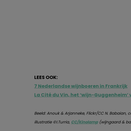
LEES OOK:
7 Nederlandse wijnboeren in Frankrijk
La Cité du Vin, het ‘wijn-Guggenheim’
Beeld: Anouk & Arjanneke, Flickr/CC N. Babaia
illustratie ©I.Turria,
CC/Kinolamp
(wijngaard & bal