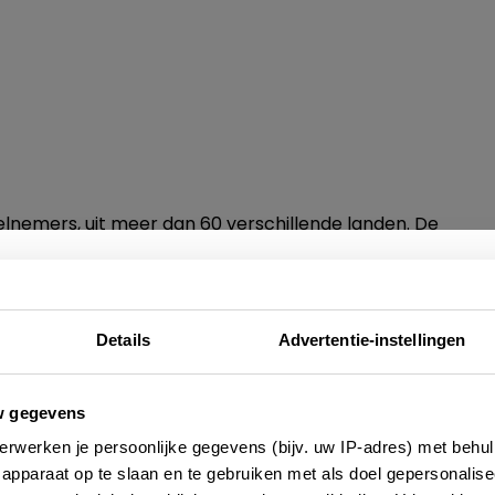
elnemers, uit meer dan 60 verschillende landen. De
d met een hoop liters grand cru naar huis. Voor
Nieuwsbrief
llen wijnglazen en een fles Médoc. Arjanneke: “Het is
ersten die finishen krijgen de betere wijnen. Hoe
Details
Advertentie-instellingen
e wijn wordt.” Na de marathon is er ’s avonds een
n bier”, zegt Arjanneke, “want dat is goed voor het
e altijd als eerste op de hoogte zijn van de laatste nieu
w gegevens
 adressen en inspirerende tips voor Frankrijk? Meld 
erwerken je persoonlijke gegevens (bijv. uw IP-adres) met behul
aan voor onze 2-wekelijkse nieuwsbrief. Zo gedaan!
apparaat op te slaan en te gebruiken met als doel gepersonalise