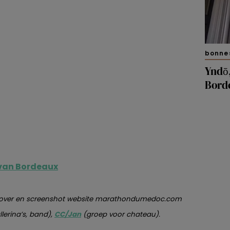
bonne
Yndō,
Bord
 van Bordeaux
n, cover en screenshot website marathondumedoc.com
lerina’s, band),
CC/Jan
(groep voor chateau).