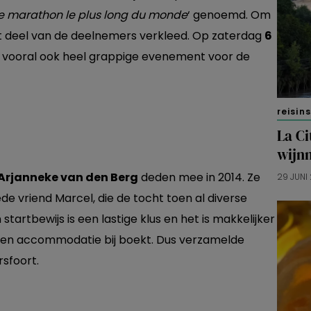
Le marathon le plus long du monde
‘ genoemd. Om
ot deel van de deelnemers verkleed. Op zaterdag
6
r vooral ook heel grappige evenement voor de
reisin
La Ci
wijn
 Arjanneke van den Berg
deden mee in 2014. Ze
29 JUNI
e vriend Marcel, die de tocht toen al diverse
tartbewijs is een lastige klus en het is makkelijker
en een accommodatie bij boekt. Dus verzamelde
rsfoort.