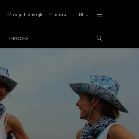
mijn frankrijk
shop
NL
over frankrijk.nl
E-BOOKS
nieuwsbrief
samenwerking
contact