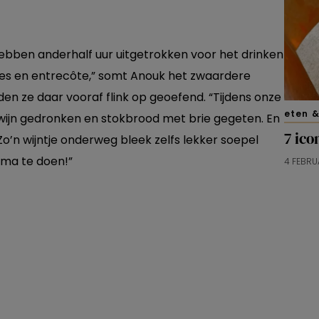
ebben anderhalf uur uitgetrokken voor het drinken
sjes en entrecôte,” somt Anouk het zwaardere
en ze daar vooraf flink op geoefend. “Tijdens onze
eten &
ijn gedronken en stokbrood met brie gegeten. En
7 ico
“Zo’n wijntje onderweg bleek zelfs lekker soepel
ima te doen!”
4 FEBRU