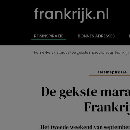
Overslaan
en
naar
de
inhoud
gaan
REISINSPIRATIE
BONNES ADRESSES
Home
>
Reisinspiratie
>
De gekste marathon van Frankrijk
reisinspiratie
De gekste mar
Frankri
Het tweede weekend van september 