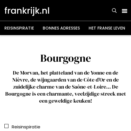
Overslaan
en
naar
de
inhoud
gaan
REISINSPIRATIE
BONNES ADRESSES
HET FRANSE LEVEN
Bourgogne
De Morvan, het platteland van de Yonne en de
Nièvre, de wijngaarden van de Côte d’Or en de
zuidelijke charme van de Saône-et-Loire… De
Bourgogne is een charmante, veelzijdige streek met
een geweldige keuken!
Reisinspiratie