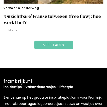
vervoer & onderweg
‘Onzichtbare’ Franse tolwegen (free flow): hoe
werkt het?
1 JUNI 2026
MEER LADEN
Bienvenue op het grootste inspiratieplatform voor Frankrijk,
met reisreportages, logeeradresjes, nieuws en weetjes over