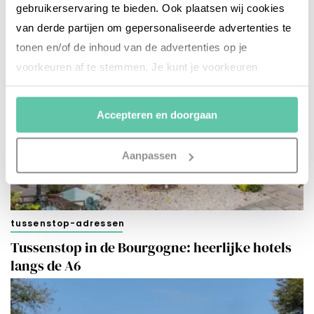
gebruikerservaring te bieden. Ook plaatsen wij cookies
van derde partijen om gepersonaliseerde advertenties te
tonen en/of de inhoud van de advertenties op je
voorkeuren af te stemmen. Je kunt je voorkeuren
beheren via ‘Zelf instellen’. Klik je op ‘Accepteren en
doorgaan’ dan ga je akkoord met het gebruik van alle
Accepteren en doorgaan
cookies zoals omschreven in onze
Cookieverklaring
.
Merci!
Aanpassen
tussenstop-adressen
Tussenstop in de Bourgogne: heerlijke hotels
langs de A6