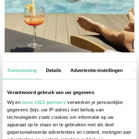
Toestemming
Details
Advertentie-instellingen
Ov
bonnes adresses
Top 5 hotels mét zwembad langs de Franse
Verantwoord gebruik van uw gegevens
autoroutes
Wij en
onze 1022 partners
verwerken je persoonlijke
gegevens (bijv. uw IP-adres) met behulp van
technologieën zoals cookies om informatie op uw
apparaat op te slaan en te gebruiken met als doel
gepersonaliseerde advertenties en content, metingen aan