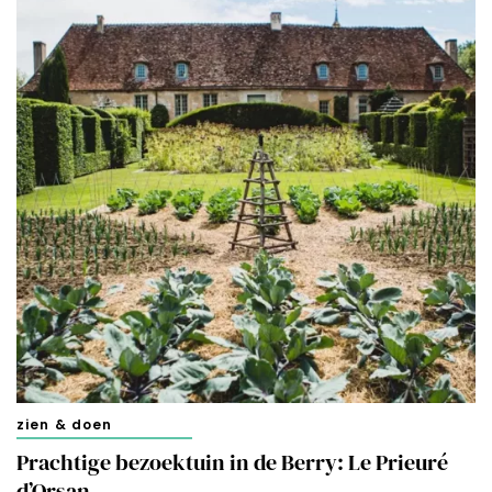
van derde partijen om gepersonaliseerde advertenties te
tonen en/of de inhoud van de advertenties op je
voorkeuren af te stemmen. Je kunt je voorkeuren
beheren via ‘Zelf instellen’. Klik je op ‘Accepteren en
doorgaan’ dan ga je akkoord met het gebruik van alle
cookies zoals omschreven in onze
Cookieverklaring
.
Merci!
zien & doen
Prachtige bezoektuin in de Berry: Le Prieuré
d’Orsan