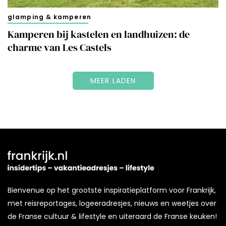
glamping & kamperen
Kamperen bij kastelen en landhuizen: de
charme van Les Castels
MEER LADEN
Bienvenue op het grootste inspiratieplatform voor Frankrijk,
met reisreportages, logeeradresjes, nieuws en weetjes over
de Franse cultuur & lifestyle en uiteraard de Franse keuken!