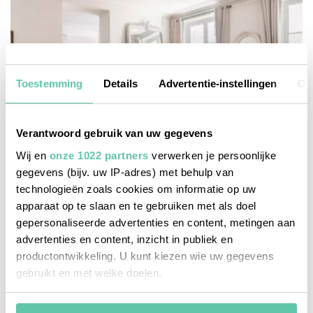
Toestemming
Details
Advertentie-instellingen
Ov
Verantwoord gebruik van uw gegevens
Wij en
onze 1022 partners
verwerken je persoonlijke
gegevens (bijv. uw IP-adres) met behulp van
technologieën zoals cookies om informatie op uw
apparaat op te slaan en te gebruiken met als doel
gepersonaliseerde advertenties en content, metingen aan
bonnes adresses
advertenties en content, inzicht in publiek en
11 gave Airbnb-appartementen in Parijs
productontwikkeling. U kunt kiezen wie uw gegevens
gebruikt en met welke doelen.
Als u het toestaat, willen we ook graag: