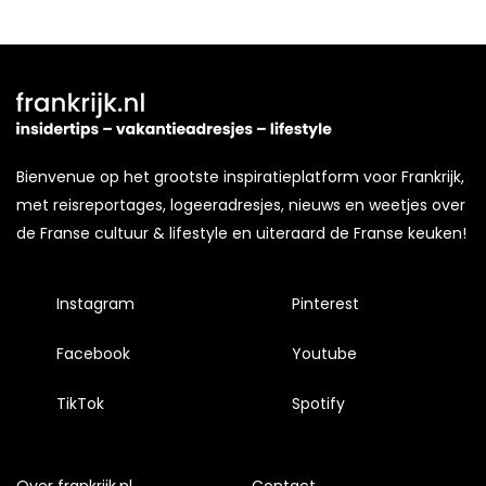
doorgaan’ dan ga je akkoord met het gebruik van alle
cookies zoals omschreven in onze
Cookieverklaring
.
Merci!
Bienvenue op het grootste inspiratieplatform voor Frankrijk,
met reisreportages, logeeradresjes, nieuws en weetjes over
de Franse cultuur & lifestyle en uiteraard de Franse keuken!
Instagram
Pinterest
Facebook
Youtube
TikTok
Spotify