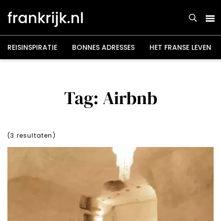
Overslaan
en
naar
de
inhoud
gaan
REISINSPIRATIE
BONNES ADRESSES
HET FRANSE LEVEN
Tag: Airbnb
(
3
resultaten)