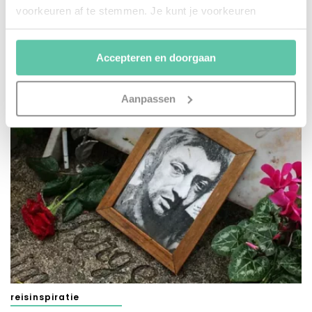
voorkeuren af te stemmen. Je kunt je voorkeuren
beheren via ‘Zelf instellen’. Klik je op ‘Accepteren en
doorgaan’ dan ga je akkoord met het gebruik van alle
Accepteren en doorgaan
cookies zoals omschreven in onze
Cookieverklaring
.
Merci!
Aanpassen
reisinspiratie