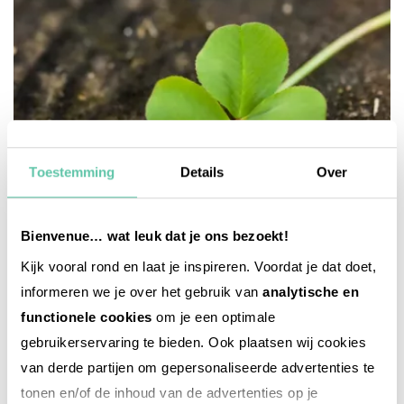
Toestemming
Details
Over
Bienvenue… wat leuk dat je ons bezoekt!
Kijk vooral rond en laat je inspireren. Voordat je dat doet,
informeren we je over het gebruik van
analytische en
functionele cookies
om je een optimale
het franse leven
gebruikerservaring te bieden. Ook plaatsen wij cookies
13x bijgeloof op het Franse platteland
van derde partijen om gepersonaliseerde advertenties te
31 OKTOBER 2024
tonen en/of de inhoud van de advertenties op je