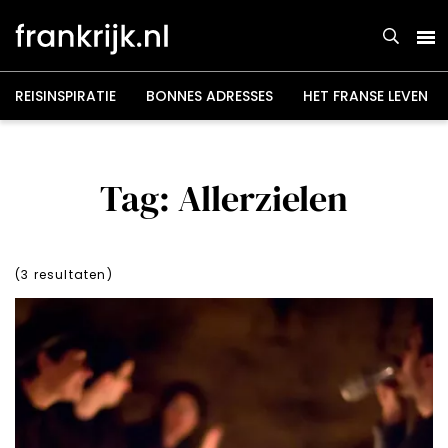
Overslaan
en
naar
de
inhoud
gaan
REISINSPIRATIE
BONNES ADRESSES
HET FRANSE LEVEN
Tag: Allerzielen
(
3
resultaten)