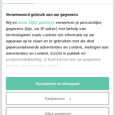
Verantwoord gebruik van uw gegevens
Wij en
onze 1022 partners
verwerken je persoonlijke
gegevens (bijv. uw IP-adres) met behulp van
technologieën zoals cookies om informatie op uw
apparaat op te slaan en te gebruiken met als doel
gepersonaliseerde advertenties en content, metingen aan
advertenties en content, inzicht in publiek en
productontwikkeling. U kunt kiezen wie uw gegevens
gebruikt en met welke doelen.
Als u het toestaat, willen we ook graag:
Accepteren en doorgaan
Informatie verzamelen over uw geografische
locatie, die tot een paar meter nauwkeurig kan zijn
Uw apparaat identificeren door het actief te
Aanpassen
scannen op specifieke eigenschappen (fingerprinting)
het franse leven
Lees meer over hoe uw persoonlijke gegevens worden
Alles weigeren