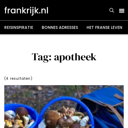
Overslaan
en
naar
de
inhoud
gaan
REISINSPIRATIE
BONNES ADRESSES
HET FRANSE LEVEN
Tag: apotheek
(
4
resultaten)