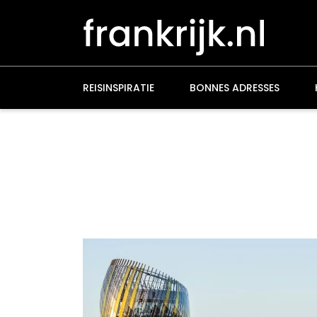
Overslaan
en
naar
de
inhoud
gaan
REISINSPIRATIE
BONNES ADRESSES