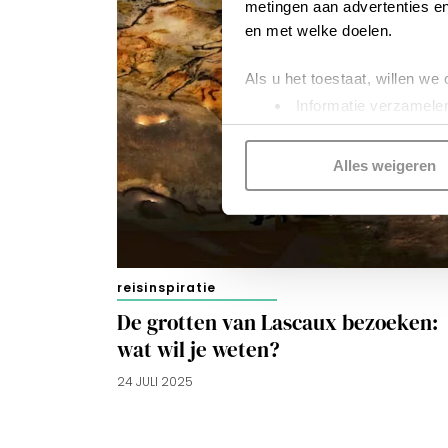
metingen aan advertenties en
en met welke doelen.
Als u het toestaat, willen we
Informatie verzamelen
Uw apparaat identific
Lees meer over hoe uw perso
Alles weigeren
toestemming op elk moment wi
Kijk vooral rond en laat je i
functionele cookies
om je ee
reisinspiratie
gepersonaliseerde advertenti
voorkeuren beheren via ‘Zelf 
De grotten van Lascaux bezoeken:
wat wil je weten?
cookies zoals omschreven i
24 JULI 2025