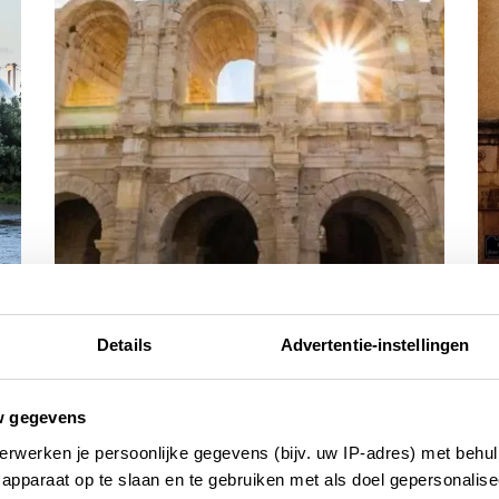
reisinspiratie
re
Dit zijn alle 54 Unesco-locaties in
D
Details
Advertentie-instellingen
Frankrijk
4 
18 SEPTEMBER 2025
w gegevens
erwerken je persoonlijke gegevens (bijv. uw IP-adres) met behul
apparaat op te slaan en te gebruiken met als doel gepersonalise