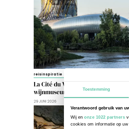
reisinspiratie
La Cité du Vin in Bordeaux:
Toestemming
wijnmuseum, maar dan anders
29 JUNI 2026
Verantwoord gebruik van u
Wij en
onze 1022 partners
v
cookies om informatie op uw 