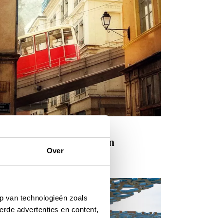
isinspiratie
e leukste wijken van Lyon
Over
SEPTEMBER 2025
p van technologieën zoals
erde advertenties en content,