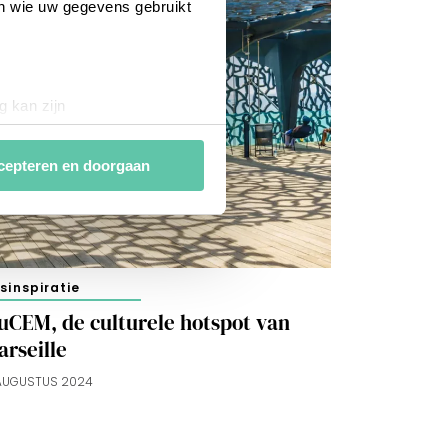
en wie uw gegevens gebruikt
g kan zijn
erprinting)
t
detailgedeelte
in. U kunt uw
cepteren en doorgaan
van
analytische en
ies van derde partijen om
isinspiratie
n af te stemmen. Je kunt je
 met het gebruik van alle
uCEM, de culturele hotspot van
arseille
 AUGUSTUS 2024