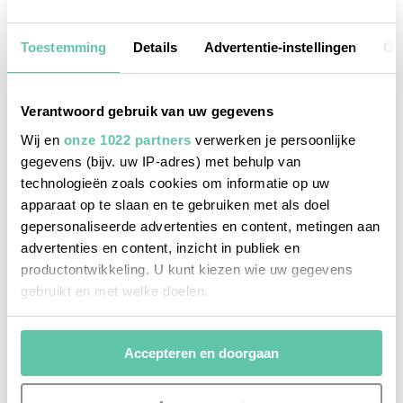
b&b's / chambres d'hôtes
Lekker rustig: NO KIDS-vakantieadresjes
Toestemming
Details
Advertentie-instellingen
Ov
Verantwoord gebruik van uw gegevens
Wij en
onze 1022 partners
verwerken je persoonlijke
gegevens (bijv. uw IP-adres) met behulp van
technologieën zoals cookies om informatie op uw
apparaat op te slaan en te gebruiken met als doel
gepersonaliseerde advertenties en content, metingen aan
advertenties en content, inzicht in publiek en
productontwikkeling. U kunt kiezen wie uw gegevens
gebruikt en met welke doelen.
Als u het toestaat, willen we ook graag:
Accepteren en doorgaan
Informatie verzamelen over uw geografische
locatie, die tot een paar meter nauwkeurig kan zijn
Uw apparaat identificeren door het actief te