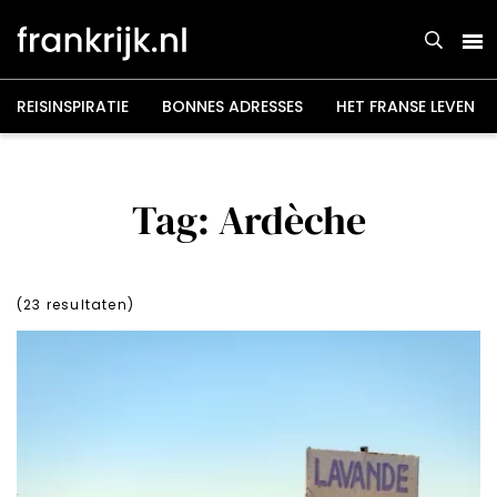
Overslaan
en
naar
de
inhoud
gaan
REISINSPIRATIE
BONNES ADRESSES
HET FRANSE LEVEN
Tag: Ardèche
(
23
resultaten)