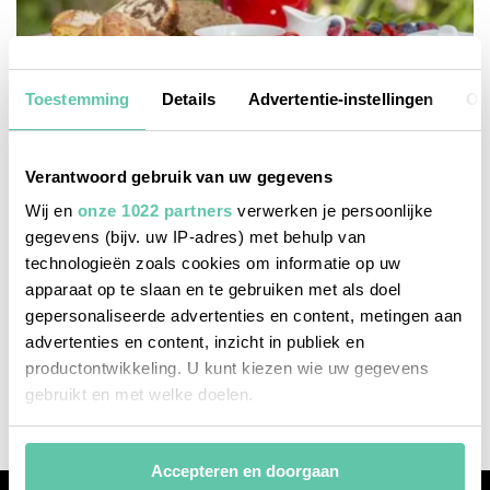
Toestemming
Details
Advertentie-instellingen
Ov
Verantwoord gebruik van uw gegevens
Wij en
onze 1022 partners
verwerken je persoonlijke
gegevens (bijv. uw IP-adres) met behulp van
technologieën zoals cookies om informatie op uw
apparaat op te slaan en te gebruiken met als doel
b&b's / chambres d'hôtes
gepersonaliseerde advertenties en content, metingen aan
advertenties en content, inzicht in publiek en
Franse Ardennen: leuke logeeradresjes langs
productontwikkeling. U kunt kiezen wie uw gegevens
de Maasfietsroute
gebruikt en met welke doelen.
Als u het toestaat, willen we ook graag:
Accepteren en doorgaan
Informatie verzamelen over uw geografische