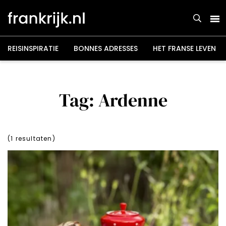
Overslaan
en
naar
de
inhoud
gaan
REISINSPIRATIE
BONNES ADRESSES
HET FRANSE LEVEN
Tag: Ardenne
(
1
resultaten)