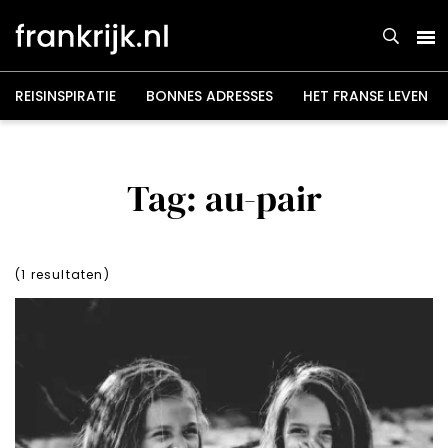
Overslaan
en
naar
de
inhoud
gaan
REISINSPIRATIE
BONNES ADRESSES
HET FRANSE LEVEN
Tag: au-pair
(
1
resultaten)