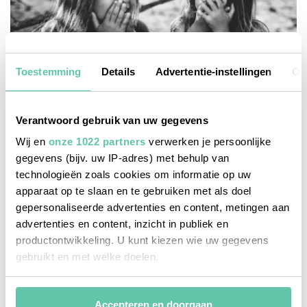
Toestemming
Details
Advertentie-instellingen
Ov
Verantwoord gebruik van uw gegevens
Wij en
onze 1022 partners
verwerken je persoonlijke
gegevens (bijv. uw IP-adres) met behulp van
technologieën zoals cookies om informatie op uw
apparaat op te slaan en te gebruiken met als doel
het franse leven
gepersonaliseerde advertenties en content, metingen aan
Wil je au pair worden in Frankrijk? Zo pak je
advertenties en content, inzicht in publiek en
dat aan!
productontwikkeling. U kunt kiezen wie uw gegevens
gebruikt en met welke doelen.
2 JUNI 2022
Als u het toestaat, willen we ook graag:
Accepteren en doorgaan