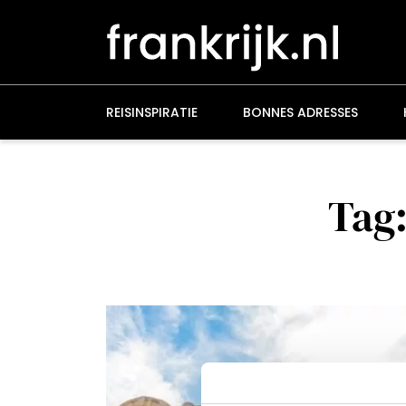
Overslaan
en
naar
de
inhoud
gaan
REISINSPIRATIE
BONNES ADRESSES
Tag: