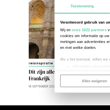
Toestemming
Verantwoord gebruik van u
Wij en
onze 1022 partners
v
cookies om informatie op uw 
metingen aan advertenties en
en met welke doelen.
Als u het toestaat, willen we
reisinspiratie
Informatie verzamelen
Dit zijn alle 54 Unesco-locaties in
Uw apparaat identific
Frankrijk
Lees meer over hoe uw perso
Alles weigeren
toestemming op elk moment wi
18 SEPTEMBER 2025
Kijk vooral rond en laat je i
functionele cookies
om je ee