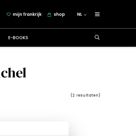
mijn frankrijk
shop
NL
over frankrijk.nl
E-BOOKS
nieuwsbrief
samenwerking
contact
ichel
(
2
resultaten)