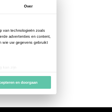
Over
p van technologieën zoals
erde advertenties en content,
en wie uw gegevens gebruikt
g kan zijn
erprinting)
t
detailgedeelte
in. U kunt uw
cepteren en doorgaan
van
analytische en
ies van derde partijen om