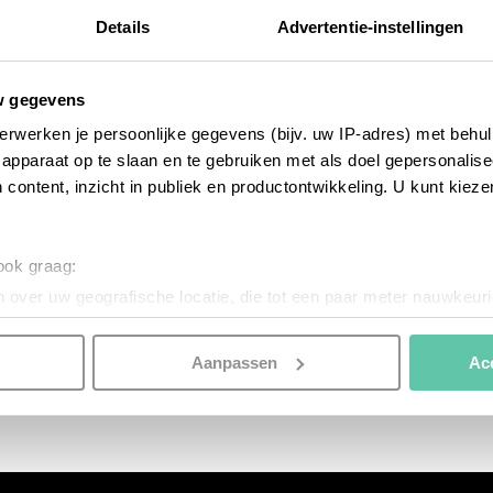
Details
Advertentie-instellingen
w gegevens
erwerken je persoonlijke gegevens (bijv. uw IP-adres) met behul
apparaat op te slaan en te gebruiken met als doel gepersonalise
 content, inzicht in publiek en productontwikkeling. U kunt kiez
 ook graag:
zien & doen
 over uw geografische locatie, die tot een paar meter nauwkeuri
Spectaculair: springtij in Bretagne
eren door het actief te scannen op specifieke eigenschappen (fing
onlijke gegevens worden verwerkt en stel uw voorkeuren in he
11 FEBRUARI 2024
Aanpassen
Ac
jzigen of intrekken in de Cookieverklaring.
nspireren. Voordat je dat doet, informeren we je over het gebruik 
n optimale gebruikerservaring te bieden. Ook plaatsen wij cook