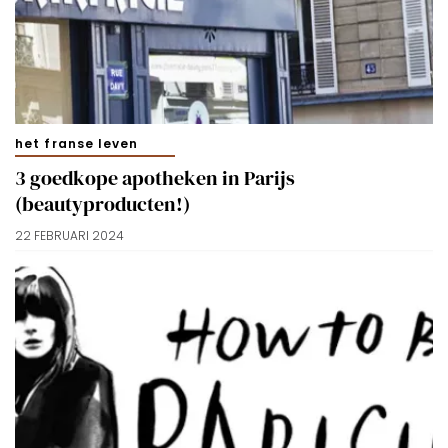
doorgaan’ dan ga je akkoord met het gebruik van alle
cookies zoals omschreven in onze
Cookieverklaring
.
Merci!
het franse leven
3 goedkope apotheken in Parijs
(beautyproducten!)
22 FEBRUARI 2024