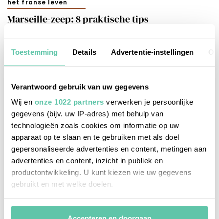
het franse leven
Marseille-zeep: 8 praktische tips
1 JUNI 2026
Toestemming
Details
Advertentie-instellingen
Ov
Verantwoord gebruik van uw gegevens
Wij en
onze 1022 partners
verwerken je persoonlijke
gegevens (bijv. uw IP-adres) met behulp van
technologieën zoals cookies om informatie op uw
apparaat op te slaan en te gebruiken met als doel
gepersonaliseerde advertenties en content, metingen aan
advertenties en content, inzicht in publiek en
productontwikkeling. U kunt kiezen wie uw gegevens
gebruikt en met welke doelen.
Als u het toestaat, willen we ook graag:
Accepteren en doorgaan