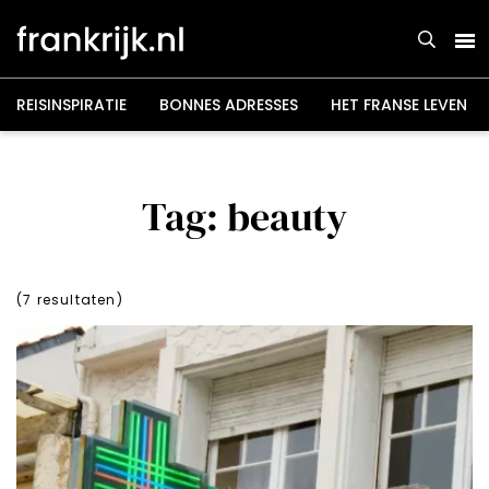
Overslaan
en
naar
de
inhoud
gaan
REISINSPIRATIE
BONNES ADRESSES
HET FRANSE LEVEN
Tag: beauty
(
7
resultaten)