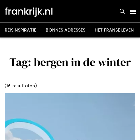
Overslaan
en
naar
de
inhoud
gaan
REISINSPIRATIE
BONNES ADRESSES
HET FRANSE LEVEN
Tag: bergen in de winter
(
16
resultaten)