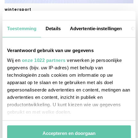
wintersport
Skihotels voor een korte skitrip naar La Plagne
Toestemming
Details
Advertentie-instellingen
Ov
Verantwoord gebruik van uw gegevens
Wij en
onze 1022 partners
verwerken je persoonlijke
gegevens (bijv. uw IP-adres) met behulp van
technologieën zoals cookies om informatie op uw
apparaat op te slaan en te gebruiken met als doel
gepersonaliseerde advertenties en content, metingen aan
advertenties en content, inzicht in publiek en
productontwikkeling. U kunt kiezen wie uw gegevens
gebruikt en met welke doelen.
Als u het toestaat, willen we ook graag:
Accepteren en doorgaan
Informatie verzamelen over uw geografische