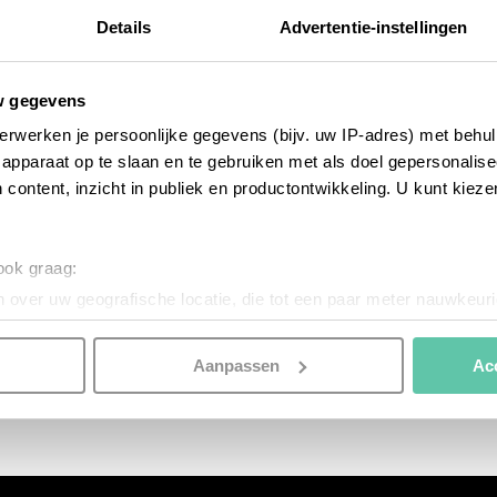
Details
Advertentie-instellingen
w gegevens
erwerken je persoonlijke gegevens (bijv. uw IP-adres) met behul
apparaat op te slaan en te gebruiken met als doel gepersonalise
 content, inzicht in publiek en productontwikkeling. U kunt kiez
 ook graag:
 over uw geografische locatie, die tot een paar meter nauwkeuri
eren door het actief te scannen op specifieke eigenschappen (fing
onlijke gegevens worden verwerkt en stel uw voorkeuren in he
Aanpassen
Ac
jzigen of intrekken in de Cookieverklaring.
nspireren. Voordat je dat doet, informeren we je over het gebruik 
n optimale gebruikerservaring te bieden. Ook plaatsen wij cook