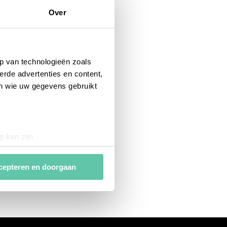
Over
p van technologieën zoals
erde advertenties en content,
en wie uw gegevens gebruikt
g kan zijn
erprinting)
t
detailgedeelte
in. U kunt uw
cepteren en doorgaan
van
analytische en
ies van derde partijen om