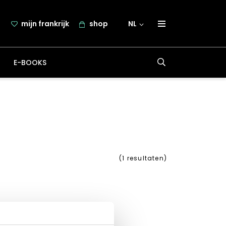
mijn frankrijk
shop
NL
over frankrijk.nl
E-BOOKS
nieuwsbrief
samenwerking
contact
(
1
resultaten)