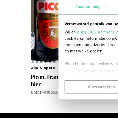
Toestemming
Verantwoord gebruik van u
Wij en
onze 1022 partners
v
cookies om informatie op uw 
metingen aan advertenties en
en met welke doelen.
Als u het toestaat, willen we
wijn & apero
Informatie verzamelen
Picon, Franse oranjebitter voor in
Uw apparaat identific
bier
Lees meer over hoe uw perso
Alles weigeren
toestemming op elk moment wi
8 DECEMBER 2022
Kijk vooral rond en laat je i
functionele cookies
om je ee