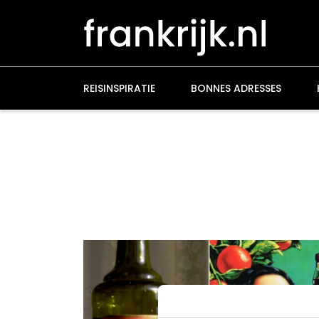
Overslaan
en
naar
de
inhoud
gaan
REISINSPIRATIE
BONNES ADRESSES