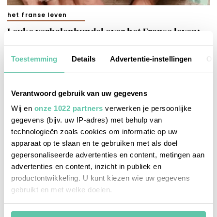
het franse leven
Leuke verhalenbundel over het Franse leven:
MAIS OUI!
Toestemming
Details
Advertentie-instellingen
Ov
29 JUNI 2021
Verantwoord gebruik van uw gegevens
Wij en
onze 1022 partners
verwerken je persoonlijke
gegevens (bijv. uw IP-adres) met behulp van
technologieën zoals cookies om informatie op uw
apparaat op te slaan en te gebruiken met als doel
gepersonaliseerde advertenties en content, metingen aan
advertenties en content, inzicht in publiek en
productontwikkeling. U kunt kiezen wie uw gegevens
gebruikt en met welke doelen.
Als u het toestaat, willen we ook graag: