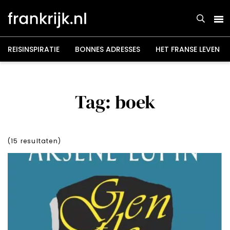
Overslaan
en
naar
de
inhoud
gaan
REISINSPIRATIE
BONNES ADRESSES
HET FRANSE LEVEN
Tag: boek
(
15
resultaten)