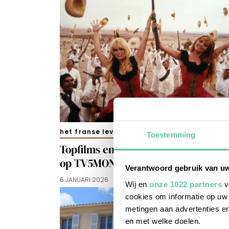
het franse leven
Toestemming
Topfilms en een Franse politieserie
op TV5MONDE in januari
Verantwoord gebruik van u
6 JANUARI 2026
Wij en
onze 1022 partners
v
cookies om informatie op uw 
metingen aan advertenties en
en met welke doelen.