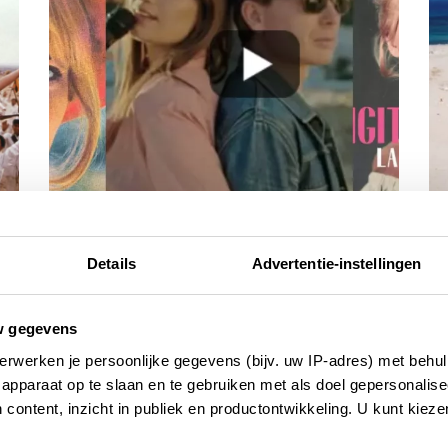
muziek, films en boeken
re
Details
Advertentie-instellingen
Franse nazomerplaylist: adieu l’été!
D
5 SEPTEMBER 2025
5 J
w gegevens
erwerken je persoonlijke gegevens (bijv. uw IP-adres) met behul
apparaat op te slaan en te gebruiken met als doel gepersonalise
 content, inzicht in publiek en productontwikkeling. U kunt kiez