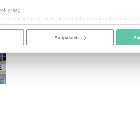
 ook graag:
 over uw geografische locatie, die tot een paar meter nauwkeuri
eren door het actief te scannen op specifieke eigenschappen (fing
onlijke gegevens worden verwerkt en stel uw voorkeuren in he
Aanpassen
Ac
jzigen of intrekken in de Cookieverklaring.
nspireren. Voordat je dat doet, informeren we je over het gebruik 
n optimale gebruikerservaring te bieden. Ook plaatsen wij cook
es te tonen en/of de inhoud van de advertenties op je voorkeure
instellen’. Klik je op ‘Accepteren en doorgaan’ dan ga je akkoord
n onze
Cookieverklaring
. Merci!