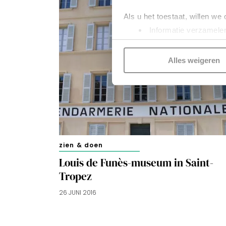
Als u het toestaat, willen we
Informatie verzamelen
Uw apparaat identific
Lees meer over hoe uw perso
Alles weigeren
toestemming op elk moment wi
Kijk vooral rond en laat je i
functionele cookies
om je ee
gepersonaliseerde advertenti
voorkeuren beheren via ‘Zelf 
zien & doen
cookies zoals omschreven i
Louis de Funès-museum in Saint-
Tropez
26 JUNI 2016