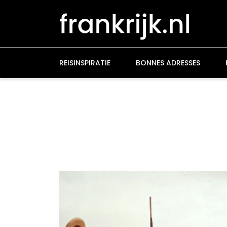
Overslaan
en
naar
de
inhoud
gaan
REISINSPIRATIE
BONNES ADRESSES