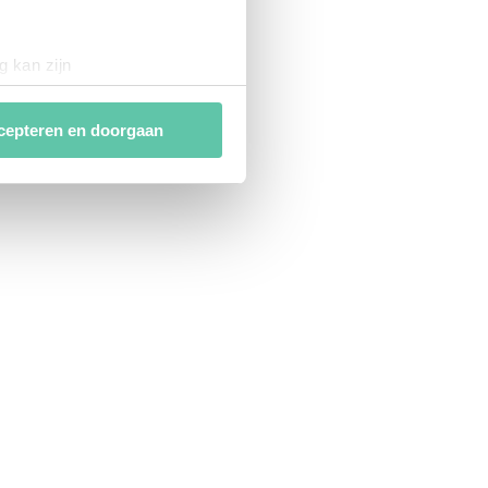
g kan zijn
erprinting)
t
detailgedeelte
in. U kunt uw
cepteren en doorgaan
van
analytische en
ies van derde partijen om
n af te stemmen. Je kunt je
 met het gebruik van alle