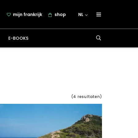
mijn frankrijk
shop
NL
over frankrijk.nl
E-BOOKS
nieuwsbrief
samenwerking
contact
(
4
resultaten)