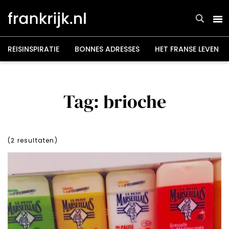
Overslaan
en
naar
de
inhoud
gaan
REISINSPIRATIE
BONNES ADRESSES
HET FRANSE LEVEN
Tag: brioche
(
2
resultaten)