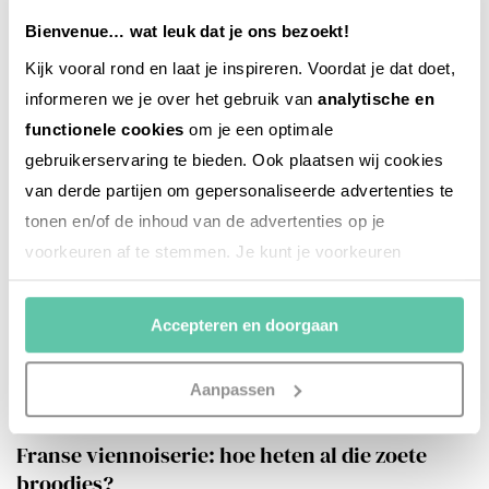
Bienvenue… wat leuk dat je ons bezoekt!
Kijk vooral rond en laat je inspireren. Voordat je dat doet,
informeren we je over het gebruik van
analytische en
functionele cookies
om je een optimale
gebruikerservaring te bieden. Ook plaatsen wij cookies
van derde partijen om gepersonaliseerde advertenties te
tonen en/of de inhoud van de advertenties op je
voorkeuren af te stemmen. Je kunt je voorkeuren
beheren via ‘Zelf instellen’. Klik je op ‘Accepteren en
doorgaan’ dan ga je akkoord met het gebruik van alle
Accepteren en doorgaan
cookies zoals omschreven in onze
Cookieverklaring
.
Merci!
Aanpassen
het franse leven
Franse viennoiserie: hoe heten al die zoete
broodjes?