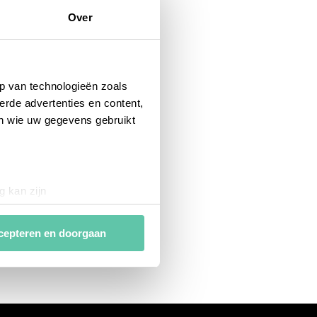
Over
p van technologieën zoals
erde advertenties en content,
en wie uw gegevens gebruikt
g kan zijn
erprinting)
t
detailgedeelte
in. U kunt uw
cepteren en doorgaan
van
analytische en
ies van derde partijen om