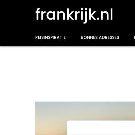
Overslaan
en
naar
de
inhoud
gaan
REISINSPIRATIE
BONNES ADRESSES