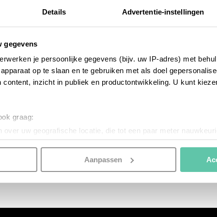
Details
Advertentie-instellingen
w gegevens
erwerken je persoonlijke gegevens (bijv. uw IP-adres) met behul
apparaat op te slaan en te gebruiken met als doel gepersonalise
 content, inzicht in publiek en productontwikkeling. U kunt kiez
 ook graag:
 over uw geografische locatie, die tot een paar meter nauwkeuri
ó
eren door het actief te scannen op specifieke eigenschappen (fing
onlijke gegevens worden verwerkt en stel uw voorkeuren in he
Aanpassen
Ac
jzigen of intrekken in de Cookieverklaring.
nspireren. Voordat je dat doet, informeren we je over het gebruik 
n optimale gebruikerservaring te bieden. Ook plaatsen wij cook