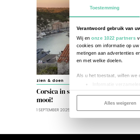
Toestemming
Verantwoord gebruik van u
Wij en
onze 1022 partners
v
cookies om informatie op uw 
metingen aan advertenties en
en met welke doelen.
Als u het toestaat, willen we
zien & doen
Informatie verzamelen
Corsica in september en oktober, z
Uw apparaat identific
mooi!
Lees meer over hoe uw perso
Alles weigeren
toestemming op elk moment wi
1 SEPTEMBER 2025
Kijk vooral rond en laat je i
functionele cookies
om je ee