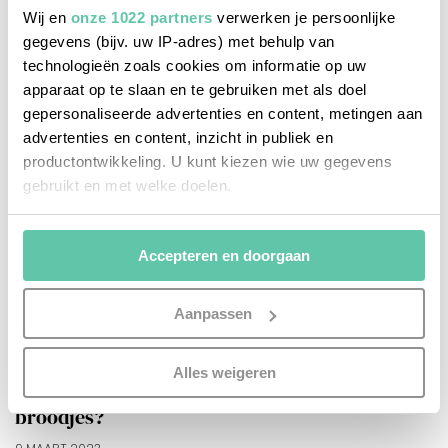
Wij en
onze 1022 partners
verwerken je persoonlijke
gegevens (bijv. uw IP-adres) met behulp van
technologieën zoals cookies om informatie op uw
apparaat op te slaan en te gebruiken met als doel
gepersonaliseerde advertenties en content, metingen aan
advertenties en content, inzicht in publiek en
productontwikkeling. U kunt kiezen wie uw gegevens
gebruikt en met welke doelen.
Als u het toestaat, willen we ook graag:
Accepteren en doorgaan
Informatie verzamelen over uw geografische
locatie, die tot een paar meter nauwkeurig kan zijn
Uw apparaat identificeren door het actief te
Aanpassen
scannen op specifieke eigenschappen (fingerprinting)
het franse leven
Lees meer over hoe uw persoonlijke gegevens worden
Alles weigeren
verwerkt en stel uw voorkeuren in het
detailgedeelte
in.
Franse viennoiserie: hoe heten al die zoete
U kunt uw toestemming op elk moment wijzigen of
broodjes?
intrekken in de Cookieverklaring.