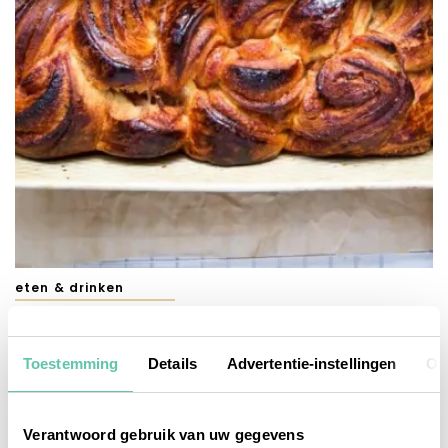
eten & drinken
Croissant-brood voor de paasbrunch
29 MAART 2026
Toestemming
Details
Advertentie-instellingen
Ov
Verantwoord gebruik van uw gegevens