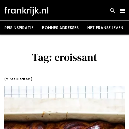
Overslaan
en
naar
de
inhoud
gaan
REISINSPIRATIE
BONNES ADRESSES
HET FRANSE LEVEN
Tag: croissant
(
2
resultaten)