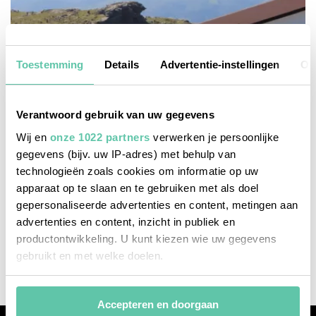
Toestemming
Details
Advertentie-instellingen
Ov
Verantwoord gebruik van uw gegevens
Wij en
onze 1022 partners
verwerken je persoonlijke
gegevens (bijv. uw IP-adres) met behulp van
technologieën zoals cookies om informatie op uw
apparaat op te slaan en te gebruiken met als doel
reisinspiratie
gepersonaliseerde advertenties en content, metingen aan
advertenties en content, inzicht in publiek en
Frans Baskenland op z’n best: 7x zien & doen!
productontwikkeling. U kunt kiezen wie uw gegevens
3 JULI 2023
gebruikt en met welke doelen.
Als u het toestaat, willen we ook graag:
Accepteren en doorgaan
Informatie verzamelen over uw geografische