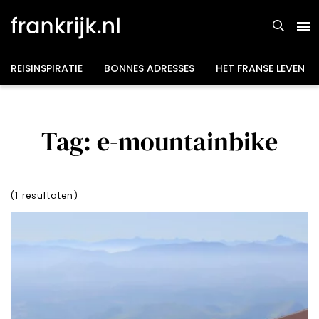
Overslaan
en
naar
de
inhoud
gaan
REISINSPIRATIE
BONNES ADRESSES
HET FRANSE LEVEN
Tag: e-mountainbike
(
1
resultaten)