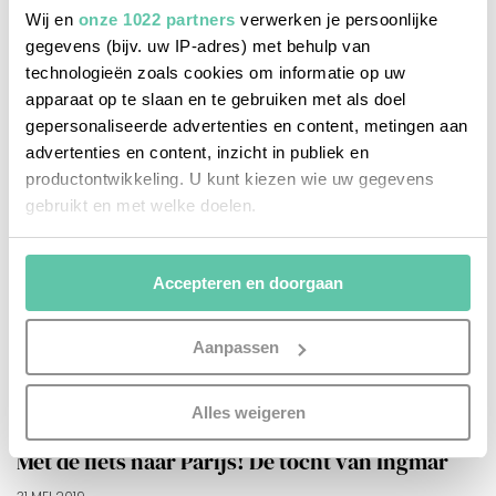
Wij en
onze 1022 partners
verwerken je persoonlijke
gegevens (bijv. uw IP-adres) met behulp van
technologieën zoals cookies om informatie op uw
apparaat op te slaan en te gebruiken met als doel
gepersonaliseerde advertenties en content, metingen aan
advertenties en content, inzicht in publiek en
productontwikkeling. U kunt kiezen wie uw gegevens
gebruikt en met welke doelen.
Als u het toestaat, willen we ook graag:
Accepteren en doorgaan
Informatie verzamelen over uw geografische
locatie, die tot een paar meter nauwkeurig kan zijn
Uw apparaat identificeren door het actief te
Aanpassen
scannen op specifieke eigenschappen (fingerprinting)
Lees meer over hoe uw persoonlijke gegevens worden
Alles weigeren
reisinspiratie
verwerkt en stel uw voorkeuren in het
detailgedeelte
in.
U kunt uw toestemming op elk moment wijzigen of
Met de fiets naar Parijs! De tocht van Ingmar
intrekken in de Cookieverklaring.