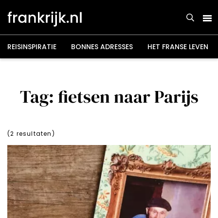
Overslaan
en
naar
de
inhoud
gaan
REISINSPIRATIE
BONNES ADRESSES
HET FRANSE LEVEN
Tag: fietsen naar Parijs
(
2
resultaten)