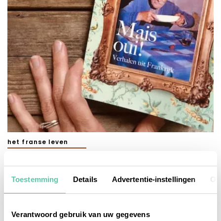
het franse leven
Leuke verhalenbundel over het Franse leven:
MAIS OUI!
Toestemming
Details
Advertentie-instellingen
Ov
29 JUNI 2021
Verantwoord gebruik van uw gegevens