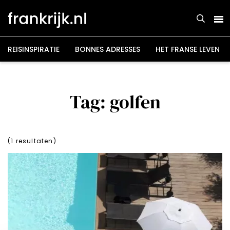
Overslaan
en
naar
de
inhoud
gaan
REISINSPIRATIE
BONNES ADRESSES
HET FRANSE LEVEN
Tag: golfen
(
1
resultaten)