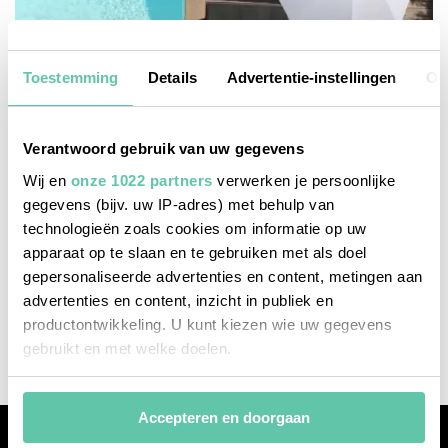
Toestemming
Details
Advertentie-instellingen
Ov
Verantwoord gebruik van uw gegevens
Wij en
onze 1022 partners
verwerken je persoonlijke
gegevens (bijv. uw IP-adres) met behulp van
technologieën zoals cookies om informatie op uw
apparaat op te slaan en te gebruiken met als doel
gepersonaliseerde advertenties en content, metingen aan
bonnes adresses
advertenties en content, inzicht in publiek en
Surf- & golfhotel in Hossegor
productontwikkeling. U kunt kiezen wie uw gegevens
gebruikt en met welke doelen.
Als u het toestaat, willen we ook graag:
Accepteren en doorgaan
Informatie verzamelen over uw geografische
locatie, die tot een paar meter nauwkeurig kan zijn