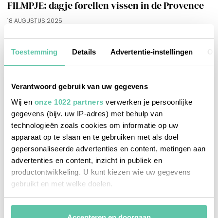
FILMPJE: dagje forellen vissen in de Provence
18 AUGUSTUS 2025
Toestemming
Details
Advertentie-instellingen
Ov
Verantwoord gebruik van uw gegevens
Wij en
onze 1022 partners
verwerken je persoonlijke
gegevens (bijv. uw IP-adres) met behulp van
technologieën zoals cookies om informatie op uw
apparaat op te slaan en te gebruiken met als doel
gepersonaliseerde advertenties en content, metingen aan
advertenties en content, inzicht in publiek en
productontwikkeling. U kunt kiezen wie uw gegevens
gebruikt en met welke doelen.
Als u het toestaat, willen we ook graag:
Accepteren en doorgaan