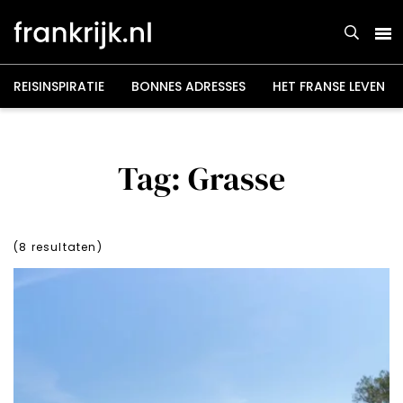
Overslaan
en
naar
de
inhoud
gaan
REISINSPIRATIE
BONNES ADRESSES
HET FRANSE LEVEN
Tag: Grasse
(
8
resultaten)