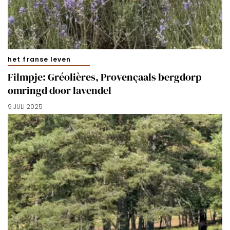
doorgaan’ dan ga je akkoord met het gebruik van alle
cookies zoals omschreven in onze
Cookieverklaring
.
Merci!
het franse leven
Filmpje: Gréolières, Provençaals bergdorp
omringd door lavendel
9 JULI 2025