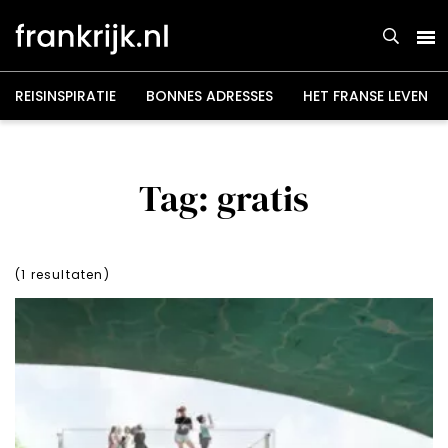
Overslaan
en
naar
de
inhoud
gaan
REISINSPIRATIE
BONNES ADRESSES
HET FRANSE LEVEN
Tag: gratis
(
1
resultaten)