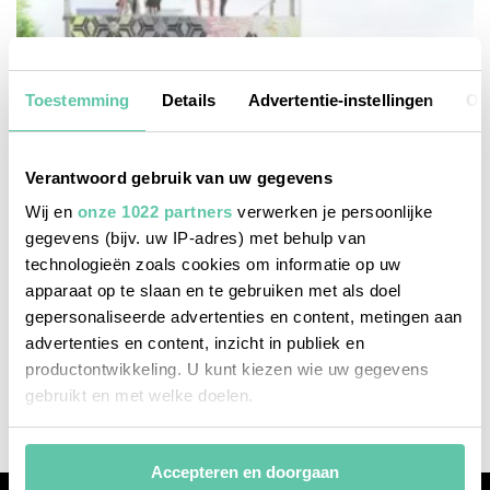
Toestemming
Details
Advertentie-instellingen
Ov
Verantwoord gebruik van uw gegevens
Wij en
onze 1022 partners
verwerken je persoonlijke
gegevens (bijv. uw IP-adres) met behulp van
technologieën zoals cookies om informatie op uw
apparaat op te slaan en te gebruiken met als doel
reisinspiratie
gepersonaliseerde advertenties en content, metingen aan
advertenties en content, inzicht in publiek en
Drijvend street art-museum op de Seine
productontwikkeling. U kunt kiezen wie uw gegevens
2 JUNI 2019
gebruikt en met welke doelen.
Als u het toestaat, willen we ook graag:
Accepteren en doorgaan
Informatie verzamelen over uw geografische