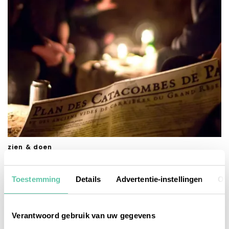
zien & doen
De catacomben van Parijs: dit wil je weten
Toestemming
Details
Advertentie-instellingen
Ov
1 MAART 2026
Verantwoord gebruik van uw gegevens