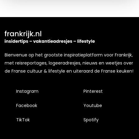
Kijk vooral rond en laat je inspireren. Voordat je dat doet,
informeren we je over het gebruik van
analytische en
functionele cookies
om je een optimale
gebruikerservaring te bieden. Ook plaatsen wij cookies
van derde partijen om gepersonaliseerde advertenties te
tonen en/of de inhoud van de advertenties op je
Bienvenue op het grootste inspiratieplatform voor Frankrijk,
voorkeuren af te stemmen. Je kunt je voorkeuren
met reisreportages, logeeradresjes, nieuws en weetjes over
beheren via ‘Zelf instellen’. Klik je op ‘Accepteren en
de Franse cultuur & lifestyle en uiteraard de Franse keuken!
doorgaan’ dan ga je akkoord met het gebruik van alle
cookies zoals omschreven in onze
Cookieverklaring
.
Instagram
Pinterest
Merci!
Facebook
Youtube
TikTok
Spotify