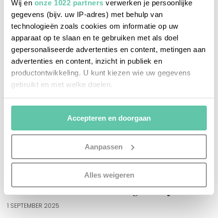
Wij en
onze 1022 partners
verwerken je persoonlijke
gegevens (bijv. uw IP-adres) met behulp van
technologieën zoals cookies om informatie op uw
apparaat op te slaan en te gebruiken met als doel
gepersonaliseerde advertenties en content, metingen aan
advertenties en content, inzicht in publiek en
productontwikkeling. U kunt kiezen wie uw gegevens
gebruikt en met welke doelen.
Als u het toestaat, willen we ook graag:
Accepteren en doorgaan
Informatie verzamelen over uw geografische
locatie, die tot een paar meter nauwkeurig kan zijn
Uw apparaat identificeren door het actief te
Aanpassen
scannen op specifieke eigenschappen (fingerprinting)
Lees meer over hoe uw persoonlijke gegevens worden
reisinspiratie
Alles weigeren
verwerkt en stel uw voorkeuren in het
detailgedeelte
in.
Nederlandse horrorwandeling in Parijs
U kunt uw toestemming op elk moment wijzigen of
intrekken in de Cookieverklaring.
1 SEPTEMBER 2025