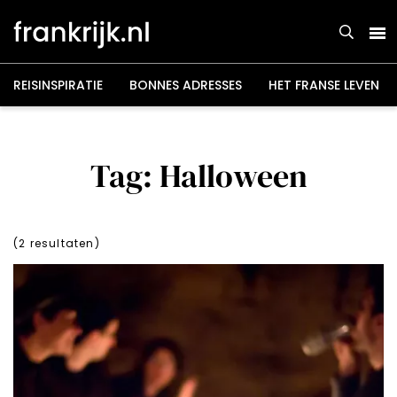
Overslaan
en
naar
de
inhoud
gaan
REISINSPIRATIE
BONNES ADRESSES
HET FRANSE LEVEN
Tag: Halloween
(
2
resultaten)