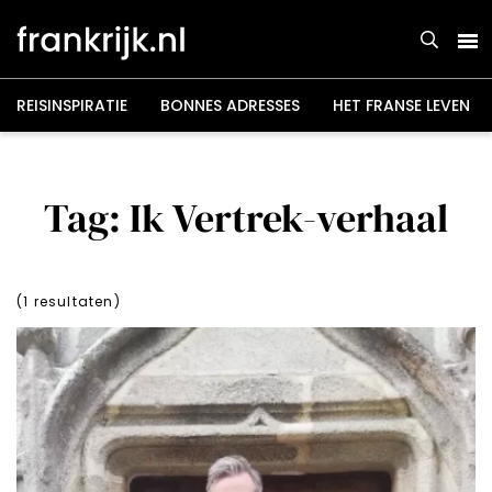
Overslaan
en
naar
de
inhoud
gaan
REISINSPIRATIE
BONNES ADRESSES
HET FRANSE LEVEN
Tag: Ik Vertrek-verhaal
(
1
resultaten)