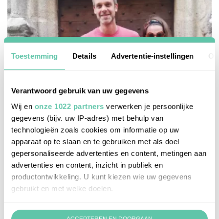
Toestemming
Details
Advertentie-instellingen
Ov
Verantwoord gebruik van uw gegevens
Wij en
onze 1022 partners
verwerken je persoonlijke
gegevens (bijv. uw IP-adres) met behulp van
technologieën zoals cookies om informatie op uw
wonen in frankrijk
apparaat op te slaan en te gebruiken met als doel
gepersonaliseerde advertenties en content, metingen aan
Kasteel gekocht! Het avontuur van een
advertenties en content, inzicht in publiek en
Nederlands gezin
productontwikkeling. U kunt kiezen wie uw gegevens
16 JUNI 2025
gebruikt en met welke doelen.
Als u het toestaat, willen we ook graag: