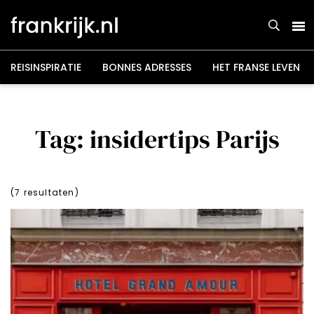
Overslaan
en
naar
de
inhoud
gaan
REISINSPIRATIE
BONNES ADRESSES
HET FRANSE LEVEN
Tag: insidertips Parijs
(
7
resultaten)