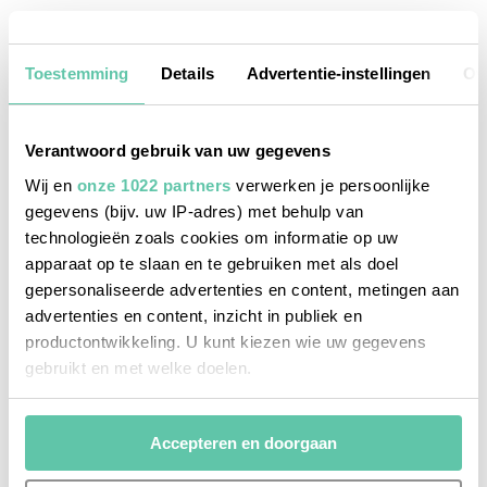
10 JANUARI 2026
Toestemming
Details
Advertentie-instellingen
Ov
Verantwoord gebruik van uw gegevens
Wij en
onze 1022 partners
verwerken je persoonlijke
gegevens (bijv. uw IP-adres) met behulp van
technologieën zoals cookies om informatie op uw
apparaat op te slaan en te gebruiken met als doel
gepersonaliseerde advertenties en content, metingen aan
advertenties en content, inzicht in publiek en
productontwikkeling. U kunt kiezen wie uw gegevens
gebruikt en met welke doelen.
Als u het toestaat, willen we ook graag:
Accepteren en doorgaan
Informatie verzamelen over uw geografische
locatie, die tot een paar meter nauwkeurig kan zijn