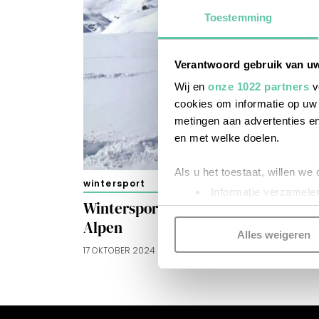
Toestemming
Verantwoord gebruik van u
Wij en
onze 1022 partners
v
cookies om informatie op uw 
metingen aan advertenties en
en met welke doelen.
Als u het toestaat, willen we
wintersport
Informatie verzamelen
Wintersportnieuws uit de Franse
Uw apparaat identific
Alpen
Lees meer over hoe uw perso
Alles weigeren
toestemming op elk moment wi
17 OKTOBER 2024
Kijk vooral rond en laat je i
functionele cookies
om je ee