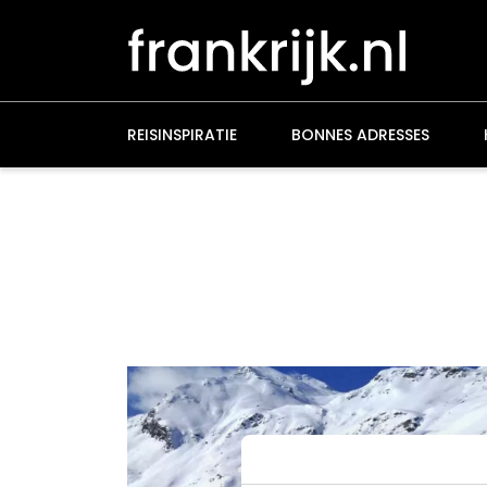
Overslaan
en
naar
de
inhoud
gaan
REISINSPIRATIE
BONNES ADRESSES