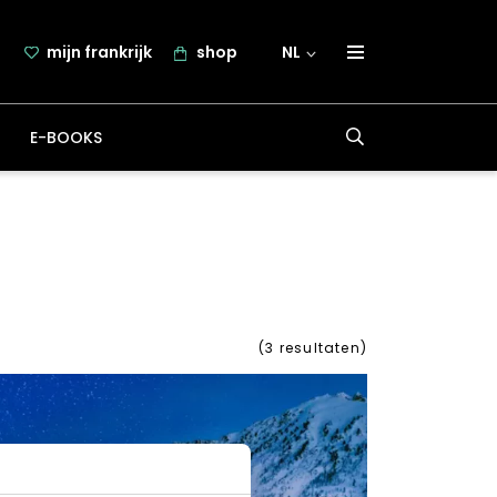
mijn frankrijk
shop
NL
over frankrijk.nl
E-BOOKS
nieuwsbrief
samenwerking
contact
(
3
resultaten)