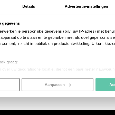
Details
Advertentie-instellingen
w gegevens
erwerken je persoonlijke gegevens (bijv. uw IP-adres) met behul
apparaat op te slaan en te gebruiken met als doel gepersonalise
 content, inzicht in publiek en productontwikkeling. U kunt kiez
 ook graag:
bonnes adresses
bo
 over uw geografische locatie, die tot een paar meter nauwkeuri
Magische B&B in een oud bergchalet
T
eren door het actief te scannen op specifieke eigenschappen (fing
M
onlijke gegevens worden verwerkt en stel uw voorkeuren in he
Aanpassen
Ac
jzigen of intrekken in de Cookieverklaring.
nspireren. Voordat je dat doet, informeren we je over het gebruik 
n optimale gebruikerservaring te bieden. Ook plaatsen wij cook