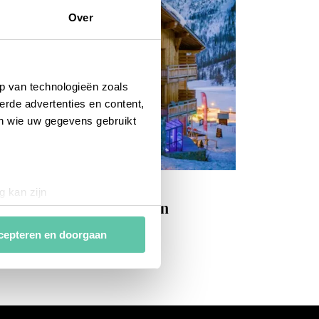
Over
p van technologieën zoals
erde advertenties en content,
en wie uw gegevens gebruikt
nnes adresses
g kan zijn
rendy & knus berghotel in
erprinting)
ontgenèvre
t
detailgedeelte
in. U kunt uw
cepteren en doorgaan
van
analytische en
ies van derde partijen om