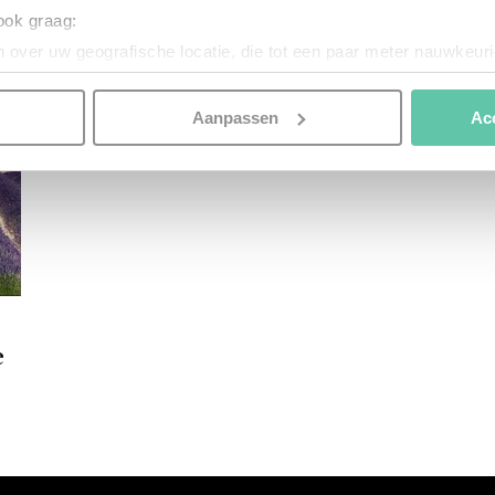
 ook graag:
 over uw geografische locatie, die tot een paar meter nauwkeuri
eren door het actief te scannen op specifieke eigenschappen (fing
onlijke gegevens worden verwerkt en stel uw voorkeuren in he
Aanpassen
Ac
jzigen of intrekken in de Cookieverklaring.
nspireren. Voordat je dat doet, informeren we je over het gebruik 
n optimale gebruikerservaring te bieden. Ook plaatsen wij cook
es te tonen en/of de inhoud van de advertenties op je voorkeure
instellen’. Klik je op ‘Accepteren en doorgaan’ dan ga je akkoord
n onze
Cookieverklaring
. Merci!
e