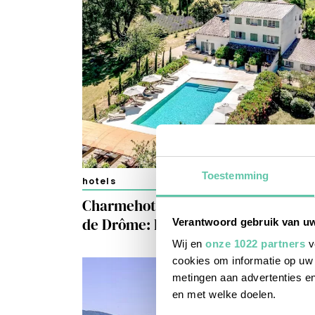
Toestemming
hotels
Charmehotel tussen de lavendel in
de Drôme: Le Bois des Dames
Verantwoord gebruik van u
Wij en
onze 1022 partners
v
cookies om informatie op uw 
metingen aan advertenties en
en met welke doelen.