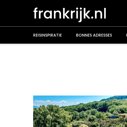
Overslaan
en
naar
de
inhoud
gaan
REISINSPIRATIE
BONNES ADRESSES