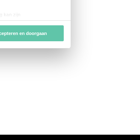
g kan zijn
erprinting)
t
detailgedeelte
in. U kunt uw
cepteren en doorgaan
van
analytische en
ies van derde partijen om
n af te stemmen. Je kunt je
 met het gebruik van alle