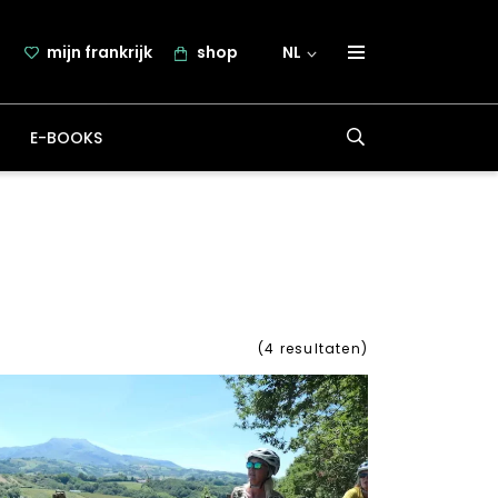
mijn frankrijk
shop
NL
over frankrijk.nl
E-BOOKS
nieuwsbrief
samenwerking
contact
(
4
resultaten)