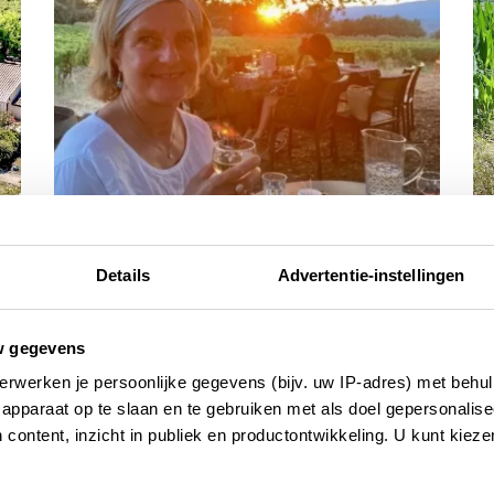
Details
Advertentie-instellingen
reisinspiratie
re
Fietsen door de Luberon, dit wil je
10
zien, hier wil je stoppen!
w gegevens
22
erwerken je persoonlijke gegevens (bijv. uw IP-adres) met behul
17 JULI 2023
apparaat op te slaan en te gebruiken met als doel gepersonalise
 content, inzicht in publiek en productontwikkeling. U kunt kiez