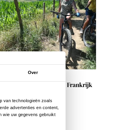
Over
isinspiratie
x fietsen en wandelen in Frankrijk
 JUNI 2020
p van technologieën zoals
erde advertenties en content,
en wie uw gegevens gebruikt