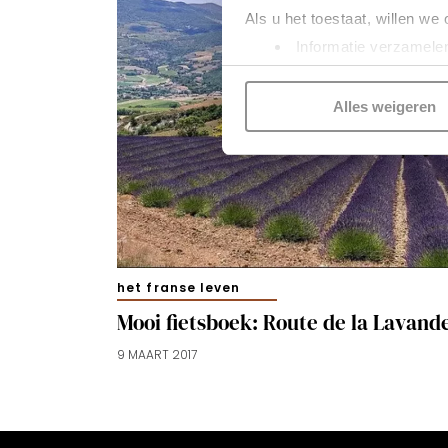
Als u het toestaat, willen we
Informatie verzamelen
Uw apparaat identific
Lees meer over hoe uw perso
Alles weigeren
toestemming op elk moment wi
Kijk vooral rond en laat je i
functionele cookies
om je ee
gepersonaliseerde advertenti
voorkeuren beheren via ‘Zelf 
cookies zoals omschreven i
het franse leven
Mooi fietsboek: Route de la Lavand
9 MAART 2017