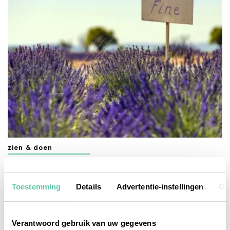
zien & doen
De mooiste plekken om lavendel te zien in
Zuid-Frankrijk
Toestemming
Details
Advertentie-instellingen
Ov
16 JUNI 2026
Verantwoord gebruik van uw gegevens