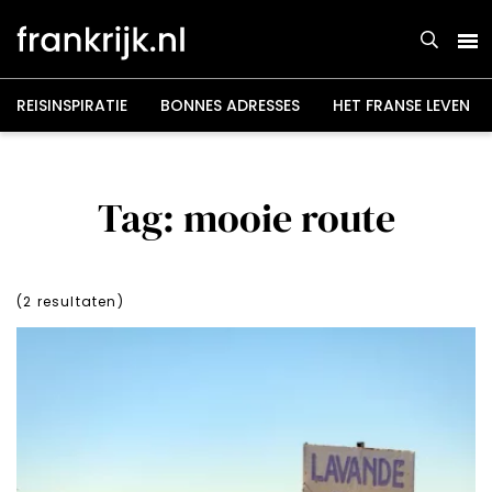
Overslaan
en
naar
de
inhoud
gaan
REISINSPIRATIE
BONNES ADRESSES
HET FRANSE LEVEN
Tag: mooie route
(
2
resultaten)