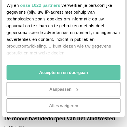
Wij en
onze 1022 partners
verwerken je persoonlijke
gegevens (bijv. uw IP-adres) met behulp van
technologieën zoals cookies om informatie op uw
apparaat op te slaan en te gebruiken met als doel
gepersonaliseerde advertenties en content, metingen aan
advertenties en content, inzicht in publiek en
productontwikkeling. U kunt kiezen wie uw gegevens
gebruikt en met welke doelen.
Als u het toestaat, willen we ook graag:
Accepteren en doorgaan
Informatie verzamelen over uw geografische
locatie, die tot een paar meter nauwkeurig kan zijn
Uw apparaat identificeren door het actief te
Aanpassen
scannen op specifieke eigenschappen (fingerprinting)
Lees meer over hoe uw persoonlijke gegevens worden
Alles weigeren
zien & doen
verwerkt en stel uw voorkeuren in het
detailgedeelte
in.
U kunt uw toestemming op elk moment wijzigen of
De mooie bastidedorpen van het Zuidwesten
intrekken in de Cookieverklaring.