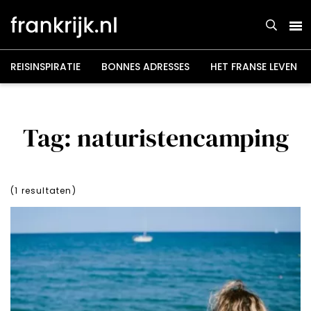
Overslaan
en
naar
de
inhoud
gaan
REISINSPIRATIE
BONNES ADRESSES
HET FRANSE LEVEN
Tag: naturistencamping
(
1
resultaten)