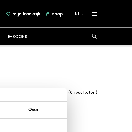
mijn frankrijk
shop
NL
over frankrijk.nl
E-BOOKS
nieuwsbrief
samenwerking
contact
(
0
resultaten)
Over