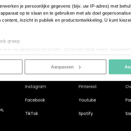
erwerken je persoonlijke gegevens (bijv. uw IP-adres) met behul
apparaat op te slaan en te gebruiken met als doel gepersonalise
 content, inzicht in publiek en productontwikkeling. U kunt kiez
 ook graag:
 over uw geografische locatie, die tot een paar meter nauwkeuri
eren door het actief te scannen op specifieke eigenschappen (fing
onlijke gegevens worden verwerkt en stel uw voorkeuren in he
Aanpassen
Ac
jzigen of intrekken in de Cookieverklaring.
nspireren. Voordat je dat doet, informeren we je over het gebruik 
Instagram
Pinterest
Ove
n optimale gebruikerservaring te bieden. Ook plaatsen wij cook
Facebook
Youtube
Pa
es te tonen en/of de inhoud van de advertenties op je voorkeure
s,
instellen’. Klik je op ‘Accepteren en doorgaan’ dan ga je akkoord
TikTok
Spotify
Sa
n onze
Cookieverklaring
. Merci!