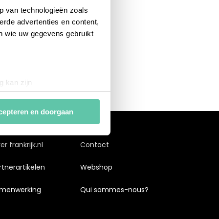
p van technologieën zoals
erde advertenties en content,
en wie uw gegevens gebruikt
g kan zijn
erprinting)
t
detailgedeelte
in. U kunt uw
cepteren en doorgaan
van
analytische en
r frankrijk.nl
Contact
ies van derde partijen om
rtnerartikelen
Webshop
n af te stemmen. Je kunt je
 met het gebruik van alle
menwerking
Qui sommes-nous?