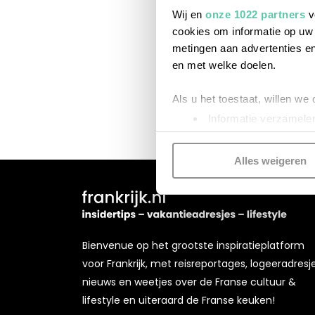
Wij en
onze 1022 partners
v
cookies om informatie op uw 
metingen aan advertenties en
en met welke doelen.
Als u het toestaat, willen we
Informatie verzamelen
Uw apparaat identific
Lees meer over hoe uw perso
Alles weigeren
toestemming op elk moment wi
Kijk vooral rond en laat je i
functionele cookies
om je ee
Bienvenue op het grootste inspiratieplatform
gepersonaliseerde advertenti
voor Frankrijk, met reisreportages, logeeradresje
voorkeuren beheren via ‘Zelf 
nieuws en weetjes over de Franse cultuur &
cookies zoals omschreven i
lifestyle en uiteraard de Franse keuken!