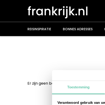
Overslaan
en
naar
de
inhoud
gaan
REISINSPIRATIE
BONNES ADRESSES
Er zijn geen berichten gevonden.
Toestemming
Verantwoord gebruik van u