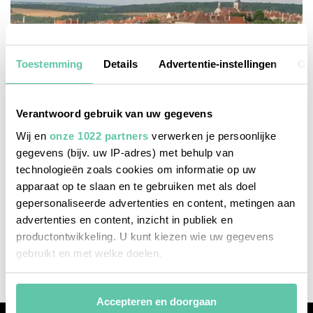
Toestemming
Details
Advertentie-instellingen
Ov
Verantwoord gebruik van uw gegevens
Wij en
onze 1022 partners
verwerken je persoonlijke
gegevens (bijv. uw IP-adres) met behulp van
technologieën zoals cookies om informatie op uw
apparaat op te slaan en te gebruiken met als doel
zien & doen
gepersonaliseerde advertenties en content, metingen aan
advertenties en content, inzicht in publiek en
De 5 mooiste dorpen van de Bourgogne
productontwikkeling. U kunt kiezen wie uw gegevens
14 NOVEMBER 2016
gebruikt en met welke doelen.
Als u het toestaat, willen we ook graag:
Accepteren en doorgaan
Informatie verzamelen over uw geografische