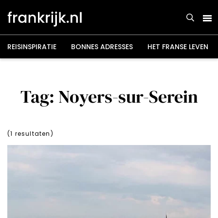
Overslaan
en
naar
de
inhoud
gaan
REISINSPIRATIE
BONNES ADRESSES
HET FRANSE LEVEN
Tag: Noyers-sur-Serein
(
1
resultaten)