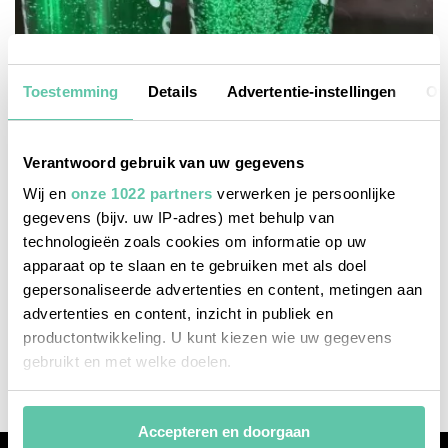
Toestemming
Details
Advertentie-instellingen
Ov
Verantwoord gebruik van uw gegevens
Wij en
onze 1022 partners
verwerken je persoonlijke
gegevens (bijv. uw IP-adres) met behulp van
technologieën zoals cookies om informatie op uw
apparaat op te slaan en te gebruiken met als doel
eten & drinken
gepersonaliseerde advertenties en content, metingen aan
advertenties en content, inzicht in publiek en
5 bekende Franse jongeren- en tienerdrankjes
productontwikkeling. U kunt kiezen wie uw gegevens
3 AUGUSTUS 2025
gebruikt en met welke doelen.
Als u het toestaat, willen we ook graag:
Accepteren en doorgaan
Informatie verzamelen over uw geografische