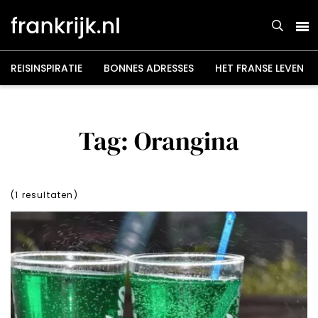
Overslaan
en
naar
de
inhoud
gaan
REISINSPIRATIE
BONNES ADRESSES
HET FRANSE LEVEN
Tag: Orangina
(
1
resultaten)