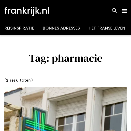
Overslaan
en
naar
de
inhoud
gaan
REISINSPIRATIE
BONNES ADRESSES
HET FRANSE LEVEN
Tag: pharmacie
(
2
resultaten)