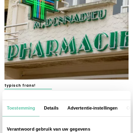
typisch frans!
10x fijn spul uit de Franse apotheek
27 JULI 2026
Toestemming
Details
Advertentie-instellingen
Ov
Verantwoord gebruik van uw gegevens