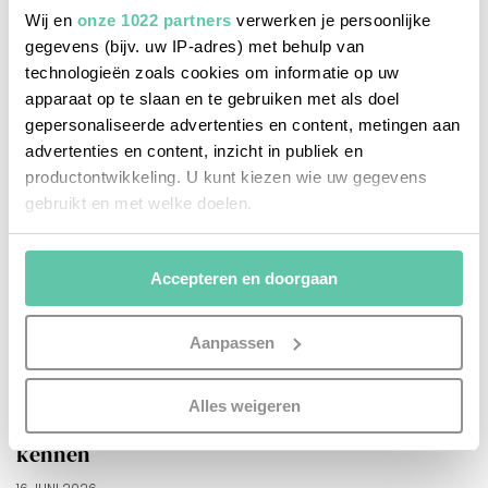
Wij en
onze 1022 partners
verwerken je persoonlijke
gegevens (bijv. uw IP-adres) met behulp van
technologieën zoals cookies om informatie op uw
apparaat op te slaan en te gebruiken met als doel
gepersonaliseerde advertenties en content, metingen aan
advertenties en content, inzicht in publiek en
productontwikkeling. U kunt kiezen wie uw gegevens
gebruikt en met welke doelen.
Als u het toestaat, willen we ook graag:
Accepteren en doorgaan
Informatie verzamelen over uw geografische
locatie, die tot een paar meter nauwkeurig kan zijn
Uw apparaat identificeren door het actief te
Aanpassen
scannen op specifieke eigenschappen (fingerprinting)
het franse leven
Lees meer over hoe uw persoonlijke gegevens worden
Alles weigeren
8 babyproducten uit de Franse apotheek om te
verwerkt en stel uw voorkeuren in het
detailgedeelte
in.
U kunt uw toestemming op elk moment wijzigen of
kennen
intrekken in de Cookieverklaring.