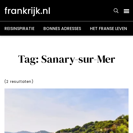
Overslaan
en
naar
de
inhoud
gaan
REISINSPIRATIE
BONNES ADRESSES
HET FRANSE LEVEN
Tag: Sanary-sur-Mer
(
2
resultaten)