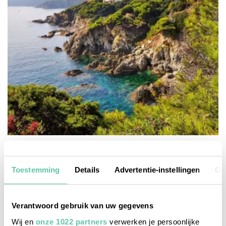
toplijstjes
De mooiste eilanden van de Côte d’Azur
Toestemming
Details
Advertentie-instellingen
Ov
30 JUNI 2024
Verantwoord gebruik van uw gegevens
Wij en
onze 1022 partners
verwerken je persoonlijke