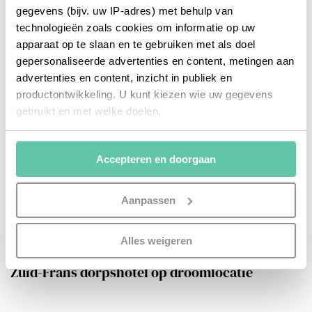
gegevens (bijv. uw IP-adres) met behulp van
technologieën zoals cookies om informatie op uw
apparaat op te slaan en te gebruiken met als doel
gepersonaliseerde advertenties en content, metingen aan
advertenties en content, inzicht in publiek en
productontwikkeling. U kunt kiezen wie uw gegevens
gebruikt en met welke doelen.
Als u het toestaat, willen we ook graag:
Accepteren en doorgaan
Informatie verzamelen over uw geografische
locatie, die tot een paar meter nauwkeurig kan zijn
Uw apparaat identificeren door het actief te
Aanpassen
scannen op specifieke eigenschappen (fingerprinting)
Lees meer over hoe uw persoonlijke gegevens worden
Alles weigeren
bonnes adresses
verwerkt en stel uw voorkeuren in het
detailgedeelte
in.
U kunt uw toestemming op elk moment wijzigen of
Zuid-Frans dorpshotel op droomlocatie
intrekken in de Cookieverklaring.