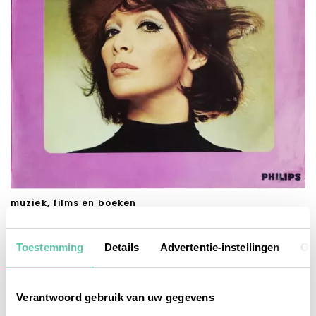
muziek, films en boeken
Juliette Gréco: sous le ciel…
Toestemming
Details
Advertentie-instellingen
Ov
24 SEPTEMBER 2020
Verantwoord gebruik van uw gegevens