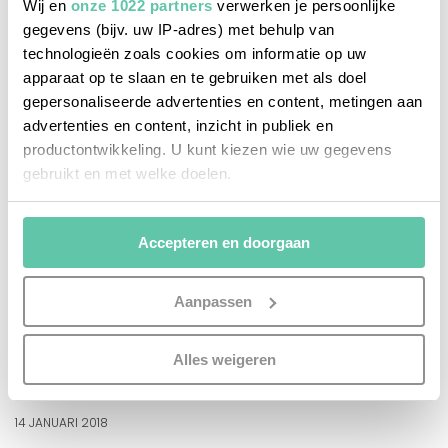
Wij en
onze 1022 partners
verwerken je persoonlijke
gegevens (bijv. uw IP-adres) met behulp van
technologieën zoals cookies om informatie op uw
apparaat op te slaan en te gebruiken met als doel
gepersonaliseerde advertenties en content, metingen aan
advertenties en content, inzicht in publiek en
productontwikkeling. U kunt kiezen wie uw gegevens
gebruikt en met welke doelen.
Als u het toestaat, willen we ook graag:
Accepteren en doorgaan
Informatie verzamelen over uw geografische
locatie, die tot een paar meter nauwkeurig kan zijn
Uw apparaat identificeren door het actief te
Aanpassen
scannen op specifieke eigenschappen (fingerprinting)
Lees meer over hoe uw persoonlijke gegevens worden
het franse leven
Alles weigeren
verwerkt en stel uw voorkeuren in het
detailgedeelte
in.
France Gall in 5 chansons
U kunt uw toestemming op elk moment wijzigen of
intrekken in de Cookieverklaring.
14 JANUARI 2018