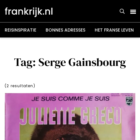
Overslaan
en
naar
de
inhoud
gaan
REISINSPIRATIE
BONNES ADRESSES
HET FRANSE LEVEN
Tag: Serge Gainsbourg
(
2
resultaten)