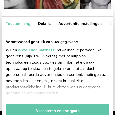
Toestemming
Details
Advertentie-instellingen
Ov
Verantwoord gebruik van uw gegevens
Wij en
onze 1022 partners
verwerken je persoonlijke
gegevens (bijv. uw IP-adres) met behulp van
technologieën zoals cookies om informatie op uw
apparaat op te slaan en te gebruiken met als doel
het franse leven
gepersonaliseerde advertenties en content, metingen aan
advertenties en content, inzicht in publiek en
11 sterke vrouwen uit de Franse geschiedenis
productontwikkeling. U kunt kiezen wie uw gegevens
8 MAART 2024
gebruikt en met welke doelen.
Als u het toestaat, willen we ook graag:
Accepteren en doorgaan
Informatie verzamelen over uw geografische