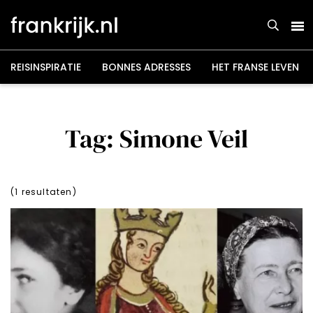
Overslaan
en
naar
de
inhoud
gaan
REISINSPIRATIE
BONNES ADRESSES
HET FRANSE LEVEN
Tag: Simone Veil
(
1
resultaten)