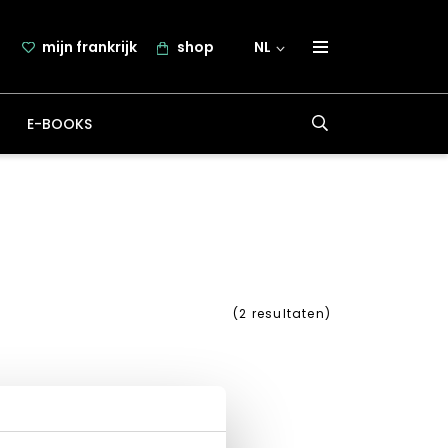
mijn frankrijk
shop
NL
over frankrijk.nl
E-BOOKS
nieuwsbrief
samenwerking
contact
(
2
resultaten)