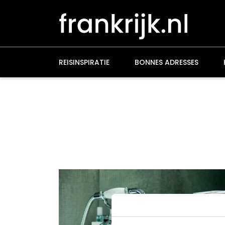
Overslaan
en
naar
de
inhoud
gaan
REISINSPIRATIE
BONNES ADRESSES