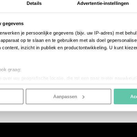
Details
Advertentie-instellingen
w gegevens
erwerken je persoonlijke gegevens (bijv. uw IP-adres) met behul
apparaat op te slaan en te gebruiken met als doel gepersonalise
 content, inzicht in publiek en productontwikkeling. U kunt kiez
 ook graag:
 over uw geografische locatie, die tot een paar meter nauwkeuri
bonnes adresses
eren door het actief te scannen op specifieke eigenschappen (fing
De duurste hotelkamers van Parijs
onlijke gegevens worden verwerkt en stel uw voorkeuren in he
Aanpassen
Ac
jzigen of intrekken in de Cookieverklaring.
nspireren. Voordat je dat doet, informeren we je over het gebruik 
n optimale gebruikerservaring te bieden. Ook plaatsen wij cook
es te tonen en/of de inhoud van de advertenties op je voorkeure