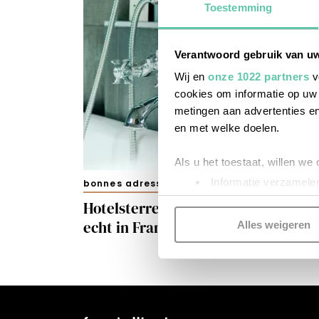
Toestemming
Verantwoord gebruik van u
Wij en
onze 1022 partners
v
cookies om informatie op uw 
metingen aan advertenties en
en met welke doelen.
Als u het toestaat, willen we
Informatie verzamelen
bonnes adresses
Uw apparaat identific
Hotelsterren: wat betekent het nou
Lees meer over hoe uw perso
echt in Frankrijk?
Alles weigeren
toestemming op elk moment wi
Kijk vooral rond en laat je i
functionele cookies
om je ee
gepersonaliseerde advertenti