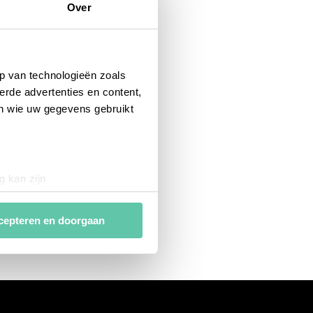
Over
p van technologieën zoals
erde advertenties en content,
en wie uw gegevens gebruikt
g kan zijn
erprinting)
t
detailgedeelte
in. U kunt uw
cepteren en doorgaan
van
analytische en
ies van derde partijen om
n af te stemmen. Je kunt je