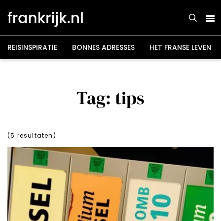
Overslaan
en
naar
de
inhoud
gaan
REISINSPIRATIE
BONNES ADRESSES
HET FRANSE LEVEN
Tag: tips
(
5
resultaten)