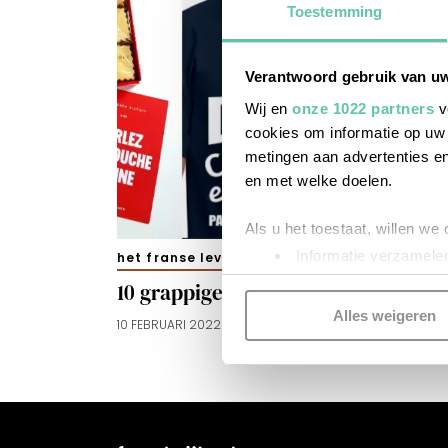
Toestemming
Verantwoord gebruik van u
Wij en
onze 1022 partners
v
cookies om informatie op uw 
metingen aan advertenties en
en met welke doelen.
Als u het toestaat, willen we
Informatie verzamelen
het franse leven
Uw apparaat identific
10 grappige Valentijnscadeautjes
Lees meer over hoe uw perso
Alles weigeren
10 FEBRUARI 2022
toestemming op elk moment wi
Kijk vooral rond en laat je i
functionele cookies
om je ee
gepersonaliseerde advertenti