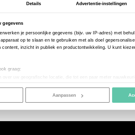
Details
Advertentie-instellingen
w gegevens
erwerken je persoonlijke gegevens (bijv. uw IP-adres) met behul
apparaat op te slaan en te gebruiken met als doel gepersonalise
 content, inzicht in publiek en productontwikkeling. U kunt kiez
 ook graag:
 over uw geografische locatie, die tot een paar meter nauwkeuri
eren door het actief te scannen op specifieke eigenschappen (fing
onlijke gegevens worden verwerkt en stel uw voorkeuren in he
Aanpassen
Ac
jzigen of intrekken in de Cookieverklaring.
nspireren. Voordat je dat doet, informeren we je over het gebruik 
n optimale gebruikerservaring te bieden. Ook plaatsen wij cook
es te tonen en/of de inhoud van de advertenties op je voorkeure