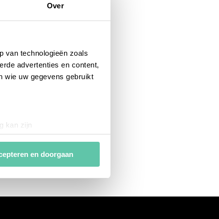
Over
p van technologieën zoals
erde advertenties en content,
en wie uw gegevens gebruikt
g kan zijn
erprinting)
t
detailgedeelte
in. U kunt uw
cepteren en doorgaan
van
analytische en
ies van derde partijen om
n af te stemmen. Je kunt je