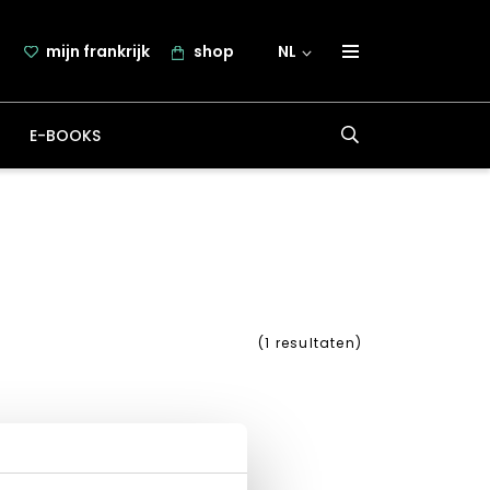
mijn frankrijk
shop
NL
over frankrijk.nl
E-BOOKS
nieuwsbrief
samenwerking
contact
(
1
resultaten)