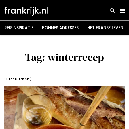
Overslaan
en
naar
de
inhoud
gaan
REISINSPIRATIE
BONNES ADRESSES
HET FRANSE LEVEN
Tag: winterrecep
(
1
resultaten)