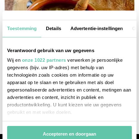
Toestemming
Details
Advertentie-instellingen
Ov
Verantwoord gebruik van uw gegevens
Wij en
onze 1022 partners
verwerken je persoonlijke
gegevens (bijv. uw IP-adres) met behulp van
technologieën zoals cookies om informatie op uw
apparaat op te slaan en te gebruiken met als doel
franse recepten
gepersonaliseerde advertenties en content, metingen aan
advertenties en content, inzicht in publiek en
Franse uiensoep met gruyère
productontwikkeling. U kunt kiezen wie uw gegevens
26 SEPTEMBER 2025
gebruikt en met welke doelen.
Als u het toestaat, willen we ook graag:
Accepteren en doorgaan
Informatie verzamelen over uw geografische