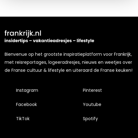
Kijk vooral rond en laat je inspireren. Voordat je dat doet,
informeren we je over het gebruik van
analytische en
functionele cookies
om je een optimale
gebruikerservaring te bieden. Ook plaatsen wij cookies
van derde partijen om gepersonaliseerde advertenties te
tonen en/of de inhoud van de advertenties op je
Bienvenue op het grootste inspiratieplatform voor Frankrijk,
voorkeuren af te stemmen. Je kunt je voorkeuren
met reisreportages, logeeradresjes, nieuws en weetjes over
beheren via ‘Zelf instellen’. Klik je op ‘Accepteren en
de Franse cultuur & lifestyle en uiteraard de Franse keuken!
doorgaan’ dan ga je akkoord met het gebruik van alle
cookies zoals omschreven in onze
Cookieverklaring
.
Instagram
Pinterest
Merci!
Facebook
Youtube
TikTok
Spotify