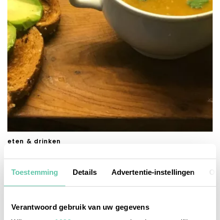
eten & drinken
Gezond soepje: carottes & coriandre
Toestemming
Details
Advertentie-instellingen
Ov
2 JANUARI 2025
Verantwoord gebruik van uw gegevens