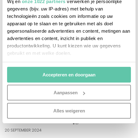
Wij en
onze 1022 partners
verwerken je persoonlijke
gegevens (bijv. uw IP-adres) met behulp van
technologieën zoals cookies om informatie op uw
apparaat op te slaan en te gebruiken met als doel
gepersonaliseerde advertenties en content, metingen aan
advertenties en content, inzicht in publiek en
productontwikkeling. U kunt kiezen wie uw gegevens
gebruikt en met welke doelen.
Als u het toestaat, willen we ook graag:
Accepteren en doorgaan
Informatie verzamelen over uw geografische
locatie, die tot een paar meter nauwkeurig kan zijn
Uw apparaat identificeren door het actief te
Aanpassen
scannen op specifieke eigenschappen (fingerprinting)
Lees meer over hoe uw persoonlijke gegevens worden
franse recepten
Alles weigeren
verwerkt en stel uw voorkeuren in het
detailgedeelte
in.
Mmm! Wortel-walnoot-vijgencake
U kunt uw toestemming op elk moment wijzigen of
intrekken in de Cookieverklaring.
20 SEPTEMBER 2024