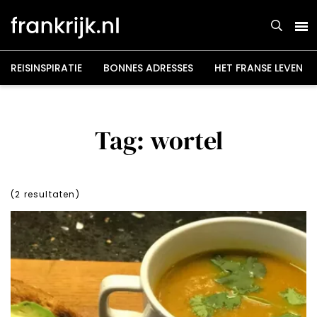
Overslaan
en
naar
de
inhoud
gaan
REISINSPIRATIE
BONNES ADRESSES
HET FRANSE LEVEN
Tag: wortel
(
2
resultaten)