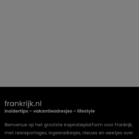
Bienvenue op het grootste inspiratieplatform voor Frankrijk,
met reisreportages, logeeradresjes, nieuws en weetjes over