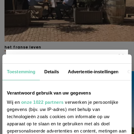
het franse leven
Wat zijn de zonnigste steden van Frankrijk?
Nieuwsbrief
30 APRIL 2026
Toestemming
Details
Advertentie-instellingen
Ov
Wil je altijd als eerste op de hoogte zijn
Verantwoord gebruik van uw gegevens
van de laatste nieuwtjes, leuke adressen
Wij en
onze 1022 partners
verwerken je persoonlijke
gegevens (bijv. uw IP-adres) met behulp van
en inspirerende tips voor Frankrijk? Meld
technologieën zoals cookies om informatie op uw
je dan aan voor onze 2-wekelijkse
apparaat op te slaan en te gebruiken met als doel
nieuwsbrief. Zo gedaan!
gepersonaliseerde advertenties en content, metingen aan