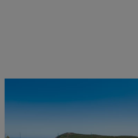
van derde partijen om gepersonaliseerde advertenties te
tonen en/of de inhoud van de advertenties op je
voorkeuren af te stemmen. Je kunt je voorkeuren
beheren via ‘Zelf instellen’. Klik je op ‘Accepteren en
doorgaan’ dan ga je akkoord met het gebruik van alle
cookies zoals omschreven in onze
Cookieverklaring
.
Merci!