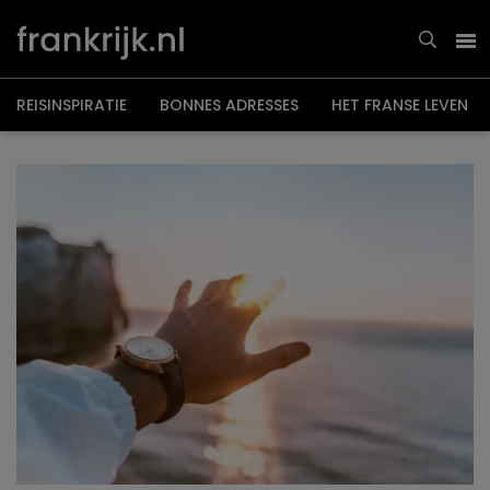
Overslaan
en
naar
de
inhoud
gaan
REISINSPIRATIE
BONNES ADRESSES
HET FRANSE LEVEN