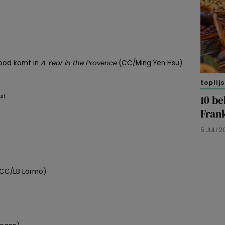
bod komt in
A Year in the Provence
(CC/Ming Yen Hsu)
toplijs
10 b
Frank
5 JULI 
(CC/LB Larmo)