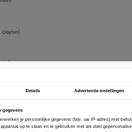
rmann)
. Clayton)
ries)
Nieuwsbrief
Details
Advertentie-instellingen
n van de favoriete restaurants van Mayle (CC/Robert
e altijd als eerste op de hoogte zijn van de laatste nieu
w gegevens
 adressen en inspirerende tips voor Frankrijk? Meld 
erwerken je persoonlijke gegevens (bijv. uw IP-adres) met behul
aan voor onze 2-wekelijkse nieuwsbrief. Zo gedaan!
apparaat op te slaan en te gebruiken met als doel gepersonalise