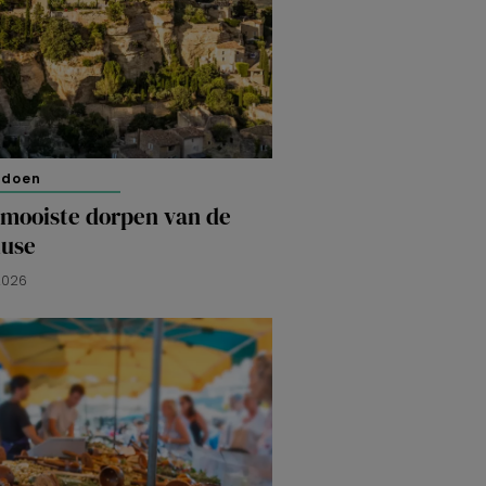
 doen
 mooiste dorpen van de
luse
 2026