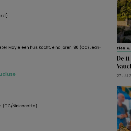
ard)
ter Mayle een huis kocht, eind jaren ’80 (CC/Jean-
zien &
De 11
Vauc
ucluse
27 JULI
on (CC/Ninicocotte)