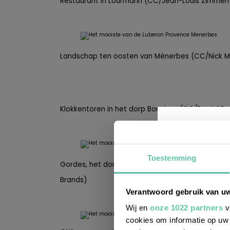
Restaurant in Lourmarin (CC/Jean-Louis Zimme
Landschap ten oosten van Ménerbes (CC/Nick M
Klokkentoren in het dorp Bonnieux (CC/Daniel Per
Toestemming
Gordes, het dorp waar
Le Mas Tourteron was: ee
Brands)
Wil j
Verantwoord gebruik van u
leuke
Wij en
onze 1022 partners
v
cookies om informatie op uw 