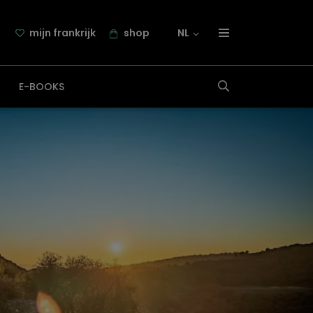
mijn frankrijk
shop
NL
over frankrijk.nl
E-BOOKS
nieuwsbrief
samenwerking
contact