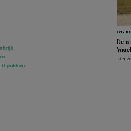
reisin
De mo
nkrijk
Vauc
oux
1 JUNI 2
wilt pakken