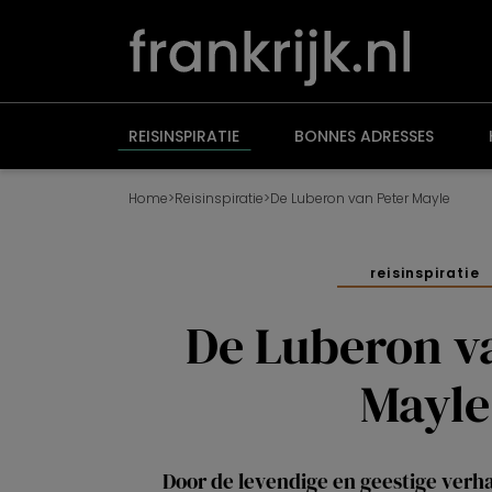
Overslaan
en
naar
de
inhoud
gaan
REISINSPIRATIE
BONNES ADRESSES
Home
>
Reisinspiratie
>
De Luberon van Peter Mayle
reisinspiratie
De Luberon v
Mayle
Door de levendige en geestige verh