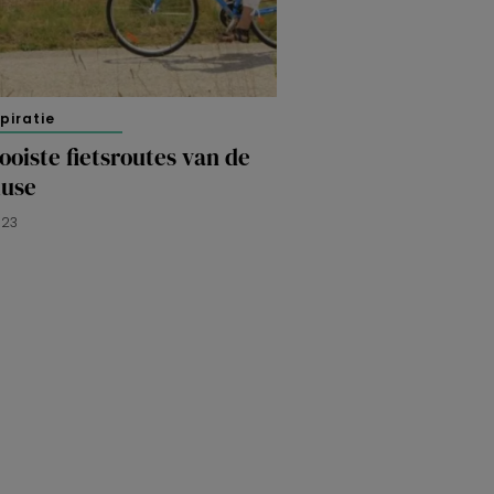
spiratie
oiste fietsroutes van de
luse
023